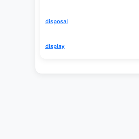
disposal
display