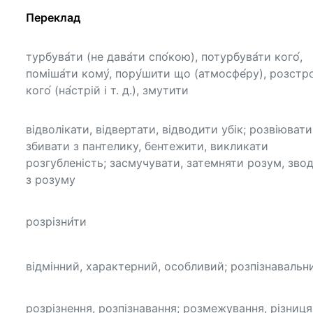
Переклад
турбува́ти (не дава́ти спо́кою), потурбува́ти кого́,
поміша́ти кому́, пору́шити що (атмосфе́ру), розстро
кого́ (на́стрій і т. д.), змутити
відволікати, відвертати, відводити убік; розвіювати
збивати з пантелику, бентежити, викликати
розгубленість; засмучувати, затемняти розум, зво
з розуму
розрізни́ти
відмінний, характерний, особливий; розпізнавальн
розрізнення, розпізнавання; розмежування, різниця