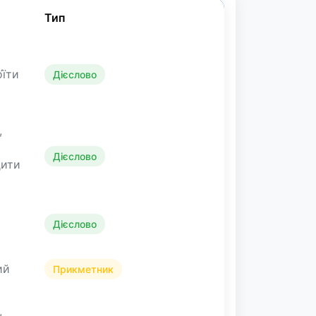
Тип
́їти
Дієслово
,
Дієслово
дити
Дієслово
ий
Прикметник
,