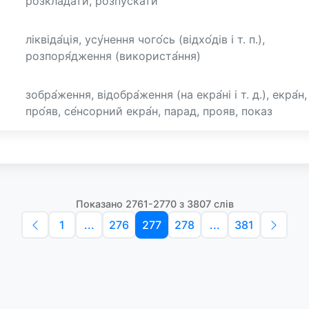
розкладати, розпускати
ліквіда́ція, усу́нення чого́сь (відхо́дів і т. п.),
розпоря́дження (використа́ння)
зобра́ження, відобра́ження (на екра́ні і т. д.), екра́н,
про́яв, се́нсорний екра́н, парад, прояв, показ
Показано 2761-2770 з 3807 слів
1
...
276
277
278
...
381