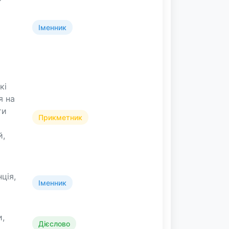
Іменник
кі
я на
ти
Прикметник
й,
нція,
Іменник
и,
Дієслово