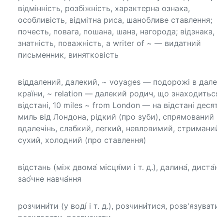
відмінність, розбіжність, характерна ознака,
особливість, відмітна риса, шанобливе ставлення;
почесть, повага, пошана, шана, нагорода; відзнака,
знатність, поважність, a writer of ~ — видатний
письменник, винятковість
віддалений, далекий, ~ voyages — подорожі в дале
країни, ~ relation — далекий родич, що знаходитьс
відстані, 10 miles ~ from London — на відстані деся
миль від Лондона, рідкий (про зуби), спрямований
вдалечінь, слабкий, легкий, невловимий, стримани
сухий, холодний (про ставлення)
ві́дстань (між двома́ місця́ми і т. д.), далина́, диста́
зао́чне навча́ння
розчини́ти (у воді́ і т. д.), розчини́тися, розв'язуват