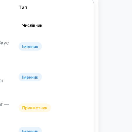
Тип
Числівник
о́кус
Іменник
Іменник
ої
ar —
Прикметник
Іменник