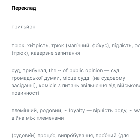
Переклад
трильйон
трюк, хи́трість, трюк (магі́чний, фо́кус), пі́длість, ф
(трюк), ка́верзне запита́ння
суд, трибунал, the ~ of public opinion — суд
громадської думки, місце судді (на судовому
засіданні), комісія з питань звільнення від військов
повинності
племінний, родовий, ~ loyalty — вірність роду, ~ w
війна між племенами
(судови́й) проце́с, випро́бування, про́бний (для