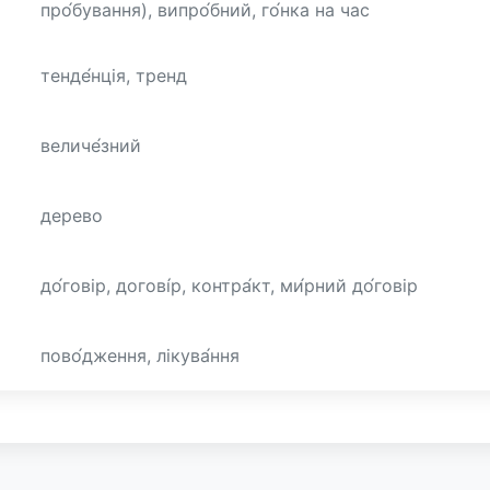
про́бування), випро́бний, го́нка на час
тенде́нція, тренд
величе́зний
дерево
до́говір, догові́р, контра́кт, ми́рний до́говір
пово́дження, лікува́ння