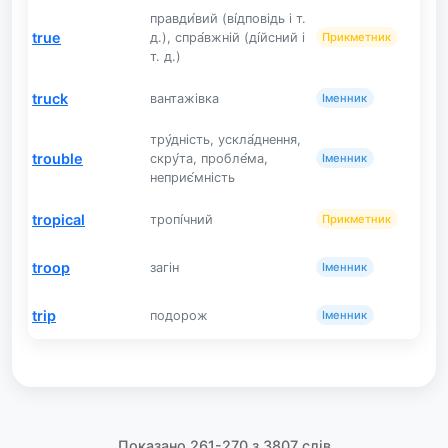
правди́вий (ві́дповідь і т.
true
д.), спра́вжній (ді́йсний і
Прикметник
т. д.)
truck
вантажівка
Іменник
тру́дність, ускла́днення,
trouble
скру́та, пробле́ма,
Іменник
неприє́мність
tropical
тропі́чний
Прикметник
troop
загін
Іменник
trip
подорож
Іменник
Показано 261-270 з 3807 слів