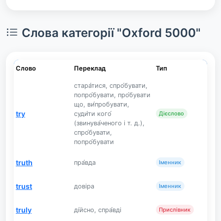
Слова категорії "Oxford 5000"
Слово
Переклад
Тип
стара́тися, спро́бувати,
попро́бувати, про́бувати
що, ви́пробувати,
try
суди́ти кого́
Дієслово
(звинува́ченого і т. д.),
спро́бувати,
попро́бувати
truth
пра́вда
Іменник
trust
довіра
Іменник
truly
ді́йсно, спра́вді
Прислівник