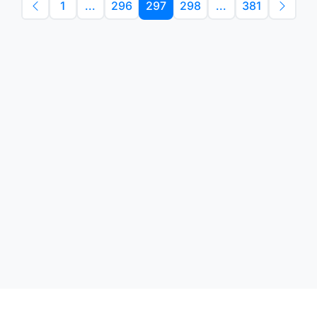
1
...
296
297
298
...
381
English Learning App