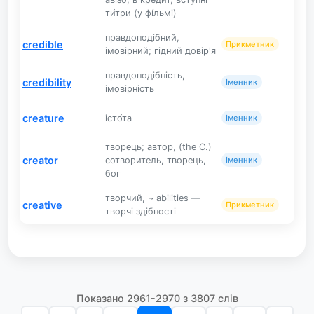
ти́три (у фі́льмі)
правдоподібний,
credible
Прикметник
імовірний; гідний довір'я
правдоподібність,
credibility
Іменник
імовірність
creature
істо́та
Іменник
творець; автор, (the C.)
creator
сотворитель, творець,
Іменник
бог
творчий, ~ abilities —
creative
Прикметник
творчі здібності
Показано 2961-2970 з 3807 слів