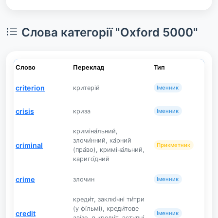
Слова категорії "Oxford 5000"
Слово
Переклад
Тип
criterion
критерій
Іменник
crisis
криза
Іменник
криміна́льний,
злочи́нний, ка́рний
criminal
Прикметник
(пра́во), криміна́льний,
кариго́дний
crime
злочин
Іменник
креди́т, заклю́чні ти́три
(у фі́льмі), креди́тове
credit
Іменник
аві́зо, в креди́т, вступні́