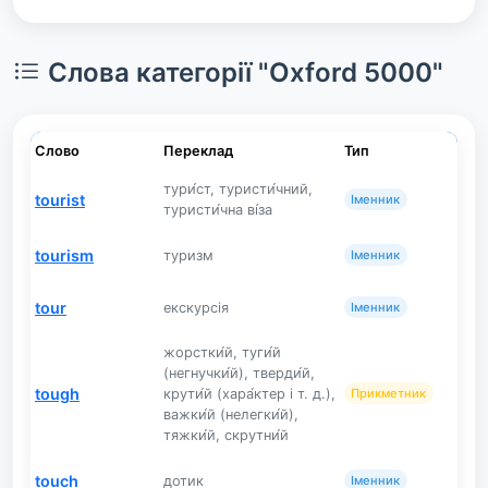
Слова категорії "Oxford 5000"
Слово
Переклад
Тип
тури́ст, туристи́чний,
tourist
Іменник
туристи́чна ві́за
tourism
туризм
Іменник
tour
екскурсія
Іменник
жорстки́й, туги́й
(негнучки́й), тверди́й,
tough
крути́й (хара́ктер і т. д.),
Прикметник
важки́й (нелегки́й),
тяжки́й, скрутни́й
touch
дотик
Іменник