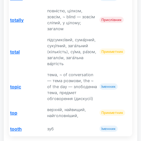
повністю, цілком,
зовсім, ~ blind — зовсім
totally
Прислівник
сліпий, у цілому;
загалом
підсумко́вий, сума́рний,
суку́пний, зага́льний
total
(кількість), су́ма, ра́зом,
Прикметник
загало́м, зага́льна
ва́ртість
тема, ~ of conversation
— тема розмови, the ~
topic
of the day — злободенна
Іменник
тема, предмет
обговорення (дискусії)
верхній, найвищий,
top
Прикметник
найголовніший,
tooth
зуб
Іменник