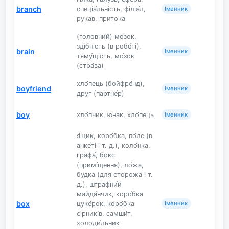
branch
спеціа́льність, філіа́л,
Іменник
рукав, притока
(головни́й) мо́зок,
зді́бність (в робо́ті),
brain
Іменник
тяму́щість, мо́зок
(стра́ва)
хло́пець (бойфре́нд),
boyfriend
Іменник
друг (партне́р)
boy
хло́пчик, юна́к, хло́пець
Іменник
я́щик, коро́бка, по́ле (в
анке́ті і т. д.), коло́нка,
графа́, бокс
(примі́щення), ло́жа,
бу́дка (для сто́рожа і т.
д.), штрафни́й
майда́нчик, коро́бка
box
цуке́рок, коро́бка
Іменник
сірникі́в, самши́т,
холоди́льник