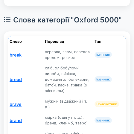
Слова категорії "Oxford 5000"
Слово
Переклад
Тип
перерва, злам, перелом,
break
Іменник
пролом, розкол
хліб, хлібобу́лочні
ви́роби, ви́пічка,
bread
дома́шня хлібопека́рня,
Іменник
бато́н, па́ска, грі́нка (з
ча́сником)
му́жній (відва́жний і т.
brave
Прикметник
д.)
ма́рка (о́дягу і т. д.),
brand
Іменник
бренд, клеймо́, тавро́
гі́лка, га́лузь, сфе́ра,