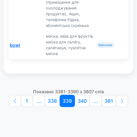
(примі́щення для
охоло́джування
проду́ктів), я́щик,
телефо́нна бу́дка,
абоне́нтська скри́нька
ми́ска, ва́за для фру́ктів,
ми́ска для сала́ту,
bowl
Іменник
сала́тниця, туале́тна
ми́ска
Показано 3381-3390 з 3807 слів
1
...
338
339
340
...
381