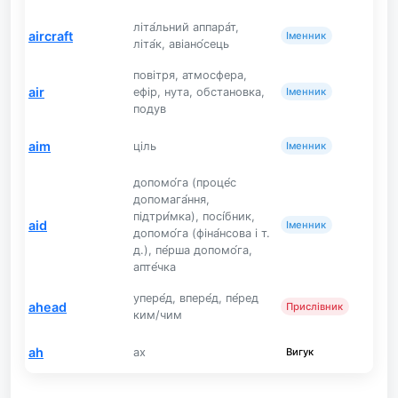
літа́льний аппара́т,
aircraft
Іменник
літа́к, авіано́сець
повітря, атмосфера,
air
ефір, нута, обстановка,
Іменник
подув
aim
ціль
Іменник
допомо́га (проце́с
допомага́ння,
підтри́мка), посі́бник,
aid
Іменник
допомо́га (фіна́нсова і т.
д.), пе́рша допомо́га,
апте́чка
упере́д, впере́д, пе́ред
ahead
Прислівник
ким/чим
ah
ах
Вигук