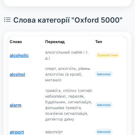
Слова категорії "Oxford 5000"
Слово
Переклад
Тип
алкого́льний (на́пій і т.
alcoholic
Прикметник
д.)
спирт, алкого́ль, рі́вень
alcohol
алкого́лю (в крові́),
Іменник
метано́л
триво́га, спо́лох (сигна́л
небезпе́ки), переля́к,
буди́льник, сигналіза́ція,
alarm
Іменник
фальши́ва триво́га,
поже́жна сигналіза́ція,
дете́ктор ди́му
airport
аеропо́рт
Іменник