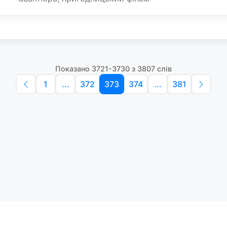
Показано 3721-3730 з 3807 слів
1
...
372
373
374
...
381
Політика конфіденційності
Умо