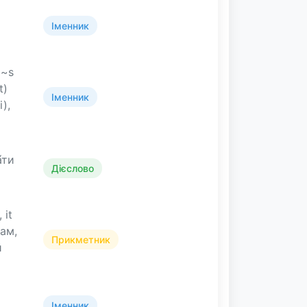
Іменник
 ~s
t)
Іменник
),
́ти
Дієслово
 it
сам,
Прикметник
й
Іменник