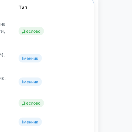
Тип
 на
ти,
Дієслово
й),
Іменник
ик,
Іменник
Дієслово
Іменник