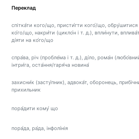
Переклад
спітка́ти кого/що, присти́гти кого́/що, обру́шитися
ко́го/що, накри́ти (цикло́н і т. д.), впли́нути, вплива́
ді́яти на ко́го/що
спра́ва, річ (пробле́ма і т. д.), ді́ло, рома́н (любо́вни
інтри́га, оста́ння/гаря́ча новина́
захисни́к (засту́пник), адвока́т, оборонець, прибічн
прихильник
пора́дити кому́ що
пора́да, ра́да, інфолі́нія