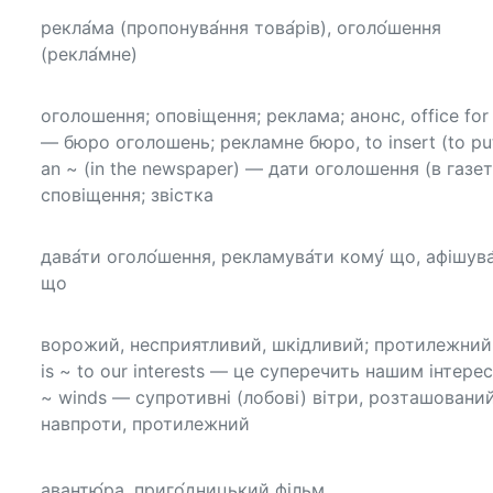
рекла́ма (пропонува́ння това́рів), оголо́шення
(рекла́мне)
оголошення; оповіщення; реклама; анонс, office for
— бюро оголошень; рекламне бюро, to insert (to pu
an ~ (in the newspaper) — дати оголошення (в газеті
сповіщення; звістка
дава́ти оголо́шення, рекламува́ти кому́ що, афішува
що
ворожий, несприятливий, шкідливий; протилежний,
is ~ to our interests — це суперечить нашим інтере
~ winds — супротивні (лобові) вітри, розташовани
навпроти, протилежний
авантю́ра, приго́дницький фільм