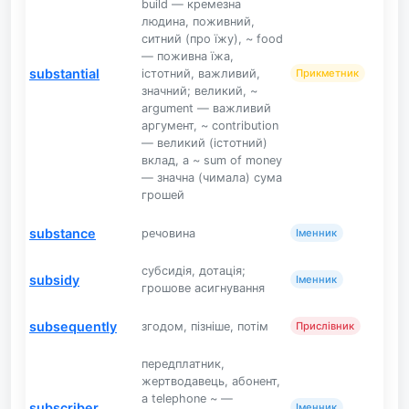
build — кремезна
людина, поживний,
ситний (про їжу), ~ food
— поживна їжа,
substantial
істотний, важливий,
Прикметник
значний; великий, ~
argument — важливий
аргумент, ~ contribution
— великий (істотний)
вклад, a ~ sum of money
— значна (чимала) сума
грошей
substance
речовина
Іменник
субсидія, дотація;
subsidy
Іменник
грошове асигнування
subsequently
згодом, пізніше, потім
Прислівник
передплатник,
жертводавець, абонент,
a telephone ~ —
subscriber
Іменник