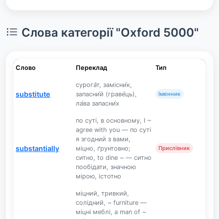
Слова категорії "Oxford 5000"
Слово
Переклад
Тип
сурога́т, замісни́к,
substitute
запасни́й (граве́ць),
Іменник
ла́ва запасни́х
по суті, в основному, I ~
agree with you — по суті
я згодний з вами,
substantially
міцно, ґрунтовно;
Прислівник
ситно, to dine ~ — ситно
пообідати, значною
мірою, істотно
міцний, тривкий,
солідний, ~ furniture —
міцні меблі, a man of ~