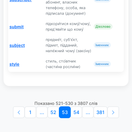
абонент, власник
телефону, особа, яка
підписала (документ)
підкори́тися кому́/чому́,
submit
Дієслово
пред'яви́ти що кому́
предме́т, суб'є́кт,
subject
пі́дмет, пі́дданий,
Іменник
нале́жний чому́ (зако́ну)
стиль, сто́впчик
style
Іменник
(части́на росли́ни)
Показано 521-530 з 3807 слів
1
...
52
53
54
...
381