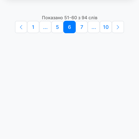
Показано 51-60 з 94 слів
1
...
5
6
7
...
10