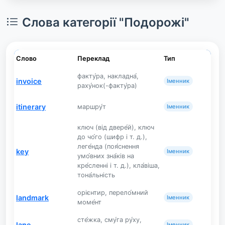
Слова категорії "Подорожі"
Слово
Переклад
Тип
факту́ра, накладна́,
invoice
Іменник
раху́нок(-факту́ра)
itinerary
маршру́т
Іменник
ключ (від двере́й), ключ
до чо́го (шифр і т. д.),
леге́нда (поя́снення
key
Іменник
умо́вних зна́ків на
кре́сленні і т. д.), кла́віша,
тона́льність
орієнтир, перело́мний
landmark
Іменник
моме́нт
сте́жка, сму́га ру́ху,
lane
Іменник