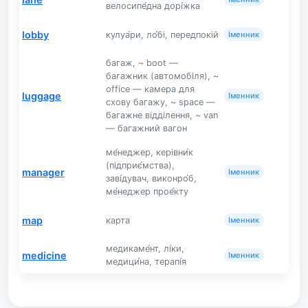
велосипе́дна дорі́жка
lobby
кулуа́ри, ло́бі, передпокій
Іменник
багаж, ~ boot —
багажник (автомобіля), ~
office — камера для
luggage
Іменник
схову багажу, ~ space —
багажне відділення, ~ van
— багажний вагон
ме́неджер, керівни́к
(підприє́мства),
manager
Іменник
заві́дувач, виконро́б,
ме́неджер прое́кту
map
карта
Іменник
медикаме́нт, лі́ки,
medicine
Іменник
медици́на, терапі́я