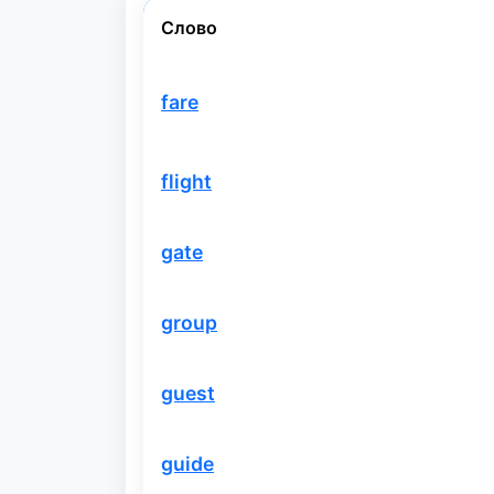
Слово
fare
flight
gate
group
guest
guide