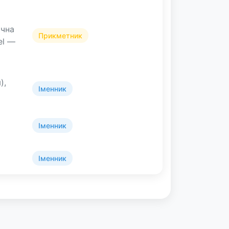
ична
Прикметник
el —
),
Іменник
Іменник
Іменник