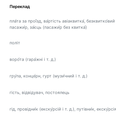
Переклад
пла́та за прої́зд, ва́ртість авіаквитка́, безквитко́вий
пасажи́р, за́єць (пасажи́р без квитка́)
політ
воро́та (гара́жні і т. д.)
гру́па, конце́рн, гурт (музи́чний і т. д.)
гість, відвідувач, постоялець
гід, провідни́к (екску́рсій і т. д.), путівни́к, екску́рсі