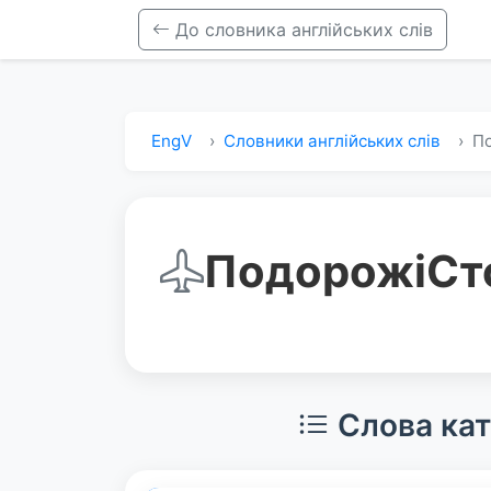
До словника англійських слів
EngV
Словники англійських слів
П
Подорожі
Ст
Слова кат