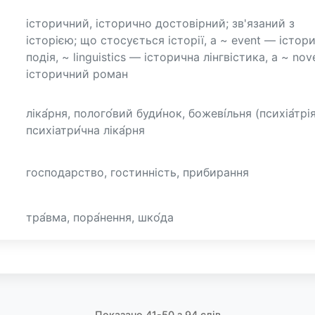
історичний, історично достовірний; зв'язаний з
історією; що стосується історії, a ~ event — істор
подія, ~ linguistics — історична лінгвістика, a ~ nov
історичний роман
ліка́рня, полого́вий буди́нок, божеві́льня (психіа́трія
психіатри́чна ліка́рня
господарство, гостинність, прибирання
тра́вма, пора́нення, шко́да
Показано 41-50 з 94 слів