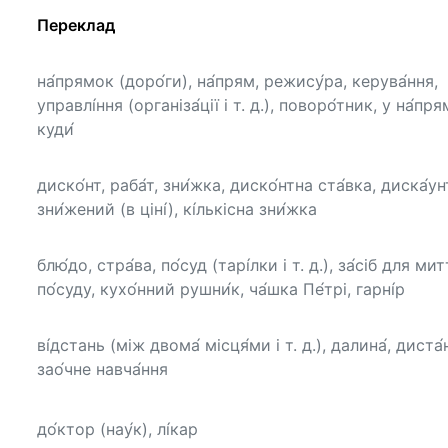
Переклад
на́прямок (доро́ги), на́прям, режису́ра, керува́ння,
управлі́ння (організа́ції і т. д.), поворо́тник, у на́пря
куди́
диско́нт, раба́т, зни́жка, диско́нтна ста́вка, диска́ун
зни́жений (в ціні́), кі́лькісна зни́жка
блю́до, стра́ва, по́суд (тарі́лки і т. д.), за́сіб для мит
по́суду, кухо́нний рушни́к, ча́шка Пе́трі, гарні́р
ві́дстань (між двома́ місця́ми і т. д.), далина́, диста́
зао́чне навча́ння
до́ктор (нау́к), лі́кар