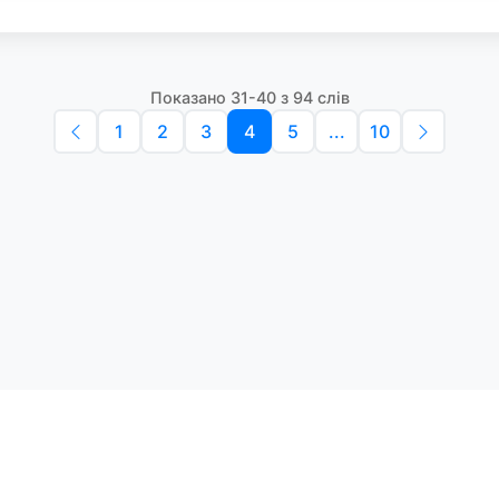
Показано 31-40 з 94 слів
1
2
3
4
5
...
10
Політика конфіденційності
Умо
Словники англійських слів
Наш
етоди навчання та зручний