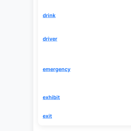
drink
driver
emergency
exhibit
exit