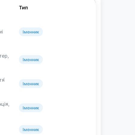
Тип
мі
Іменник
тер,
Іменник
тя́
Іменник
нція,
Іменник
Іменник