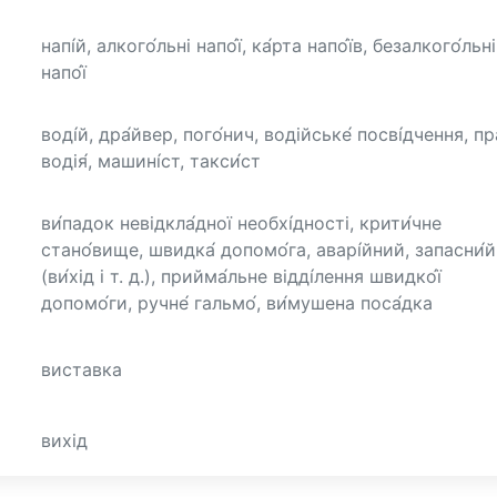
напі́й, алкого́льні напо́ї, ка́рта напо́їв, безалкого́льні
напо́ї
воді́й, дра́йвер, пого́нич, водійське́ посві́дчення, пр
водія́, машині́ст, такси́ст
ви́падок невідкла́дної необхі́дності, крити́чне
стано́вище, швидка́ допомо́га, аварі́йний, запасни́й
(ви́хід і т. д.), прийма́льне відді́лення швидко́ї
допомо́ги, ручне́ гальмо́, ви́мушена поса́дка
виставка
вихід