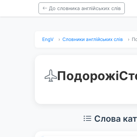
До словника англійських слів
EngV
Словники англійських слів
П
Подорожі
Ст
Слова кат