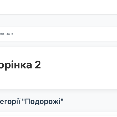
одорожі
орінка 2
егорії "Подорожі"