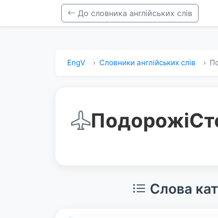
До словника англійських слів
EngV
Словники англійських слів
П
Подорожі
Ст
Слова кат