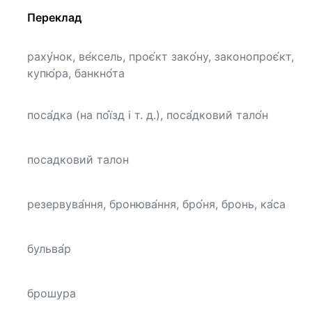
Переклад
раху́нок, ве́ксель, проє́кт зако́ну, законопроє́кт,
купю́ра, банкно́та
поса́дка (на по́їзд і т. д.), поса́дковий тало́н
посадковий талон
резервува́ння, бронюва́ння, бро́ня, бронь, ка́са
бульва́р
брошура