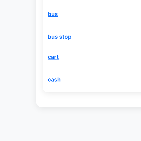
bus
bus stop
cart
cash