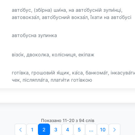
авто́бус, (збі́рна) ши́на, на авто́бусній зупи́нці,
автовокза́л, авто́бусний вокза́л, ї́хати на авто́бусі
автобусна зупинка
візо́к, двоколка, колісниця, екіпаж
готі́вка, грошови́й я́щик, ка́са, банкома́т, інкасува́т
чек, післяпла́та, плати́ти готі́вкою
Показано 11-20 з 94 слів
1
2
3
4
5
...
10