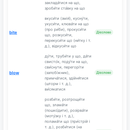
заклада́тися на що,
зроби́ти ста́вку на що
вкуси́ти (змія́), кусну́ти,
укуси́ти, клюва́ти на що
(про ри́би), прокуси́ти
bite
Дієслово
що, розкуси́ти,
перекуси́ти що (ни́тку і т.
д.), відкуси́ти що
ду́ти, труби́ти у що, да́ти
свисто́к, поду́ти на що,
сви́снути, перегорі́ти
blow
(запобі́жник),
Дієслово
примча́тися, здійня́тися
(шторм і т. д.),
ви́сякатися
розби́ти, розтрощи́ти
що, злама́ти
(пошко́дити), розірва́ти
(моту́зку і т. д.),
полама́ти що (при́стрій і
т. д.), розби́тися (на