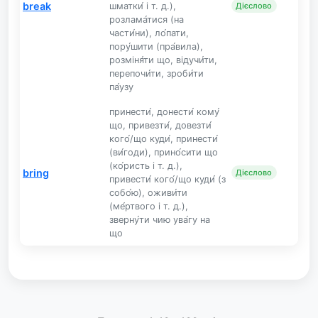
break
шматки́ і т. д.),
Дієслово
розлама́тися (на
части́ни), ло́пати,
пору́шити (пра́вила),
розміня́ти що, відучи́ти,
перепочи́ти, зроби́ти
па́узу
принести́, донести́ кому́
що, привезти́, довезти́
кого́/що куди́, принести́
(ви́годи), прино́сити що
(ко́ристь і т. д.),
bring
Дієслово
привести́ кого́/що куди́ (з
собо́ю), оживи́ти
(ме́ртвого і т. д.),
зверну́ти чию ува́гу на
що