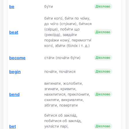
be
бу́ти
Дієслово
би́ти кого́, би́ти по чо́му,
до чо́го (сту́кати), би́тися
(се́рце), поби́ти що
beat
Дієслово
(реко́рд), завда́ти
пора́зки кому́, перемогти́
кого́, зби́ти (біло́к і т. д.)
become
ста́ти (поча́ти бу́ти)
Дієслово
begin
поча́ти, поча́тися
Дієслово
вигинати, жолобити,
згинати, кривити,
bend
нахилитися, преклонити,
Дієслово
схиляти, викривляти,
зібгати, повертати
би́тися об закла́д,
поби́тися об закла́д,
bet
укла́сти парі́,
Дієслово