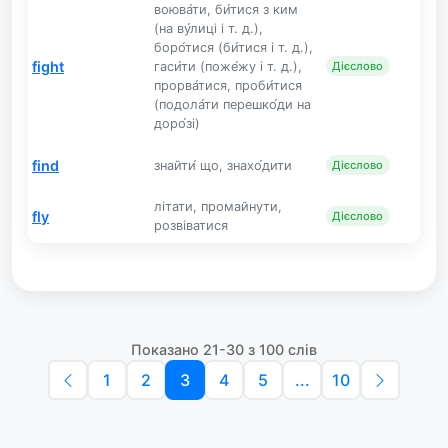
воюва́ти, би́тися з ким
(на ву́лиці і т. д.),
боро́тися (би́тися і т. д.),
fight
гаси́ти (поже́жу і т. д.),
Дієслово
прорва́тися, проби́тися
(подола́ти перешко́ди на
доро́зі)
find
знайти́ що, знахо́дити
Дієслово
літати, промайнути,
fly
Дієслово
розвіватися
Показано 21-30 з 100 слів
1
2
3
4
5
...
10