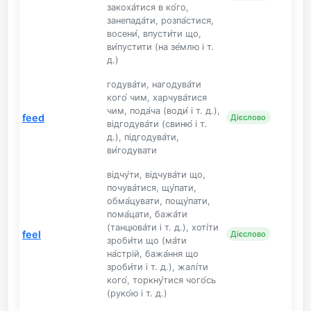
закоха́тися в ко́го,
занепада́ти, розпа́стися,
восени́, впусти́ти що,
ви́пустити (на зе́млю і т.
д.)
годува́ти, нагодува́ти
кого́ чим, харчува́тися
чим, пода́ча (води́ і т. д.),
feed
Дієслово
відгодува́ти (свиню́ і т.
д.), підгодува́ти,
ви́годувати
відчу́ти, відчува́ти що,
почува́тися, щу́пати,
обма́цувати, пощу́пати,
пома́цати, бажа́ти
(танцюва́ти і т. д.), хоті́ти
feel
Дієслово
зроби́ти що (ма́ти
на́стрій, бажа́ння що
зроби́ти і т. д.), жалі́ти
кого́, торкну́тися чого́сь
(руко́ю і т. д.)