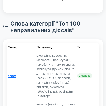
Слова категорії "Топ 100
неправильних дієслів"
Слово
Переклад
Тип
рисува́ти, кре́слити,
малюва́ти, нарисува́ти,
накре́слити, намалюва́ти,
затягну́ти (до комі́рки і т.
д.), затягти́, затягну́ти
draw
Дієслово
(заві́су і т. д.), черпа́ти,
налива́ти (пи́во і т. д.),
ви́тягти, ви́хопити
(збро́ю і т. д.), розігра́ти
(в лотере́ї)
ви́пити (напі́й і т. д.), пи́ти