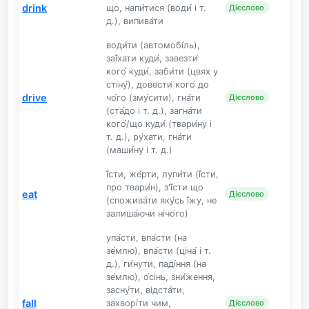
drink
що, напи́тися (води́ і т.
Дієслово
д.), випива́ти
води́ти (автомобі́ль),
заї́хати куди́, завезти́
кого́ куди́, заби́ти (цвях у
стіну́), довести́ кого́ до
drive
чо́го (зму́сити), гна́ти
Дієслово
(ста́до і т. д.), загна́ти
кого́/що куди́ (твари́ну і
т. д.), ру́хати, гна́ти
(маши́ну і т. д.)
ї́сти, же́рти, лупи́ти (ї́сти,
про твари́н), з'ї́сти що
eat
Дієслово
(спожива́ти яку́сь ї́жу, не
залиша́ючи нічо́го)
упа́сти, впа́сти (на
зе́млю), впа́сти (ціна́ і т.
д.), ги́нути, паді́ння (на
зе́млю), о́сінь, зни́ження,
засну́ти, відста́ти,
fall
захворі́ти чим,
Дієслово