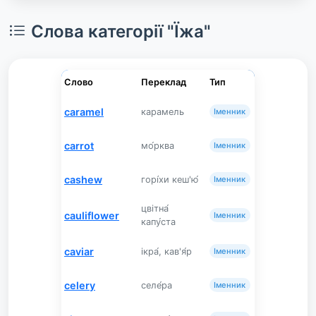
Слова категорії "Їжа"
Слово
Переклад
Тип
caramel
карамель
Іменник
carrot
мо́рква
Іменник
cashew
горі́хи кеш'ю́
Іменник
цвітна́
cauliflower
Іменник
капу́ста
caviar
ікра́, кав'я́р
Іменник
celery
селе́ра
Іменник