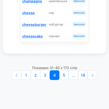
champagne
шампа́нське
Іменник
cheese
сир
Іменник
cheeseburger
чізбургер
Іменник
cheesecake
си́рник
Іменник
Показано 31-40 з 172 слів
1
2
3
4
5
...
18