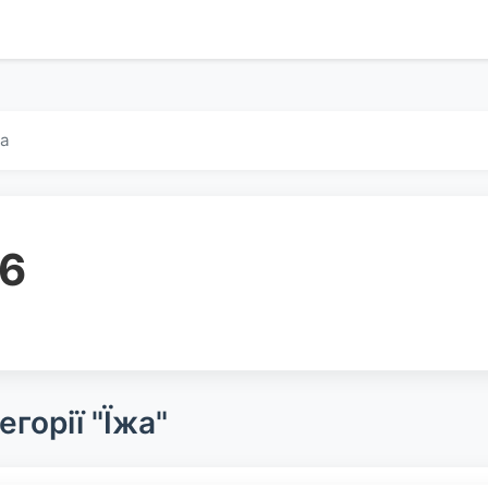
жа
 6
горії "Їжа"