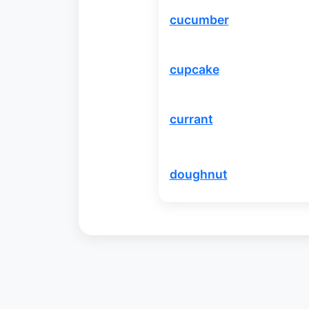
cucumber
cupcake
currant
doughnut