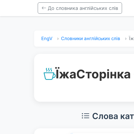
До словника англійських слів
EngV
Словники англійських слів
Ї
Їжа
Сторінка
Слова кате