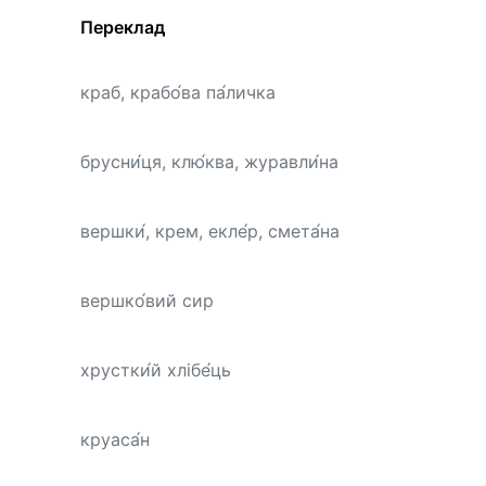
Переклад
краб, крабо́ва па́личка
брусни́ця, клю́ква, журавли́на
вершки́, крем, екле́р, смета́на
вершко́вий сир
хрустки́й хлібе́ць
круаса́н