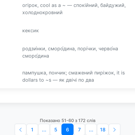
огірок, cool as a ~ — спокійний, байдужий,
холоднокровний
кексик
родзи́нки, сморо́дина, порі́чки, черво́на
сморо́дина
пампушка, пончик; смажений пиріжок, it is
dollars to ~s — як двічі по два
Показано 51-60 з 172 слів
1
...
5
6
7
...
18