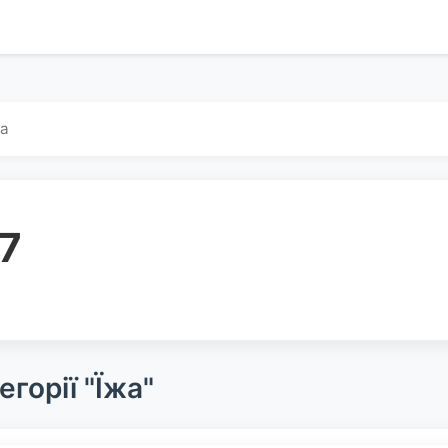
жа
 7
горії "Їжа"