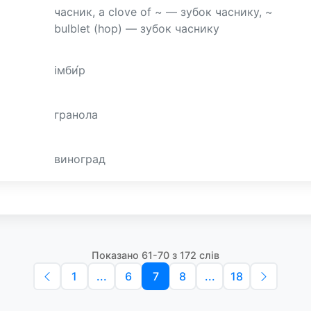
часник, a clove of ~ — зубок часнику, ~
bulblet (hop) — зубок часнику
імби́р
гранола
виноград
Показано 61-70 з 172 слів
1
...
6
7
8
...
18