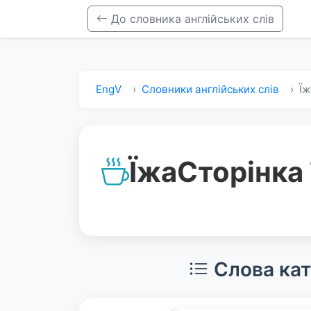
До словника англійських слів
EngV
Словники англійських слів
Ї
Їжа
Сторінка
Слова кате