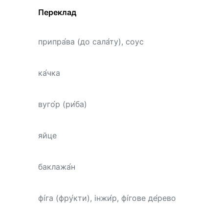
Переклад
припра́ва (до сала́ту), соус
ка́чка
вуго́р (ри́ба)
яйце
баклажа́н
фі́га (фру́кти), інжи́р, фі́гове де́рево