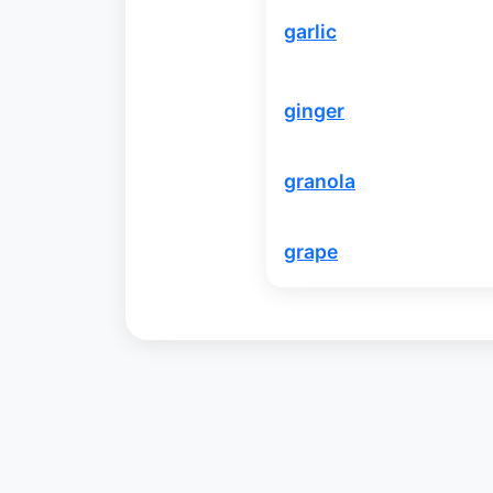
garlic
ginger
granola
grape