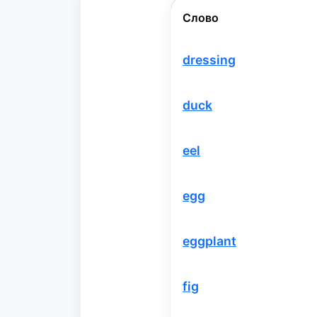
Слово
dressing
duck
eel
egg
eggplant
fig