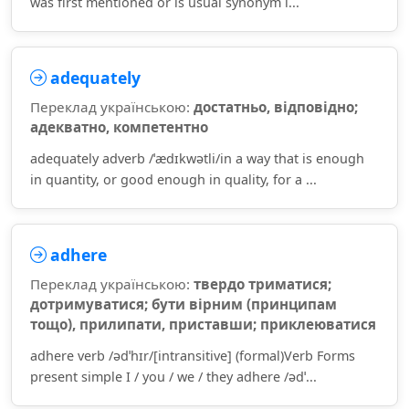
was first mentioned or is usual synonym i...
adequately
Переклад українською:
достатньо, відповідно;
адекватно, компетентно
adequately adverb /ˈædɪkwətli/in a way that is enough
in quantity, or good enough in quality, for a ...
adhere
Переклад українською:
твердо триматися;
дотримуватися; бути вірним (принципам
тощо), прилипати, приставши; приклеюватися
adhere verb /ədˈhɪr/[intransitive] (formal)Verb Forms
present simple I / you / we / they adhere /ədˈ...