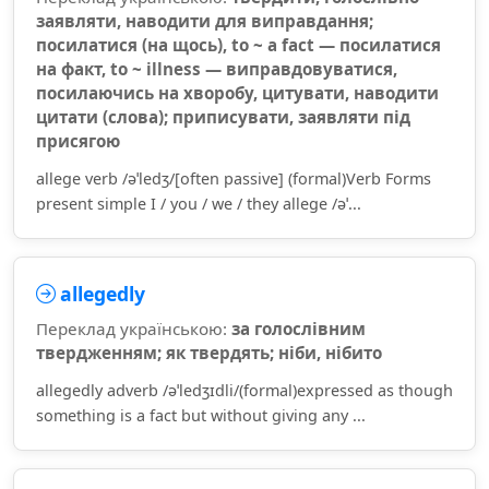
заявляти, наводити для виправдання;
посилатися (на щось), to ~ a fact — посилатися
на факт, to ~ illness — виправдовуватися,
посилаючись на хворобу, цитувати, наводити
цитати (слова); приписувати, заявляти під
присягою
allege verb /əˈledʒ/[often passive] (formal)Verb Forms
present simple I / you / we / they allege /əˈ...
allegedly
Переклад українською:
за голослівним
твердженням; як твердять; ніби, нібито
allegedly adverb /əˈledʒɪdli/(formal)expressed as though
something is a fact but without giving any ...