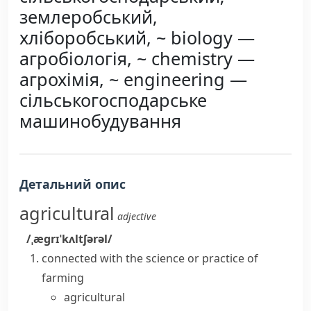
землеробський,
хліборобський, ~ biology —
агробіологія, ~ chemistry —
агрохімія, ~ engineering —
сільськогосподарське
машинобудування
Детальний опис
agricultural
adjective
/ˌæɡrɪˈkʌltʃərəl/
connected with the science or practice of
farming
agricultural