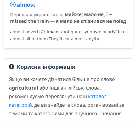
almost
Переклад українською:
майже; мало не, I ~
missed the train — я мало не спізнився на поїзд
almost adverb /ˈɔːlməʊst/not quite synonym nearlyI like
almost all of them.They'll eat almost anythi...
Корисна інформація
Якщо ви хочете дізнатися більше про слово
agricultural
або інші англійські слова,
рекомендуємо переглянути наш
каталог
категорій
, де ви знайдете слова, організовані за
темами та категоріями для зручного навчання.