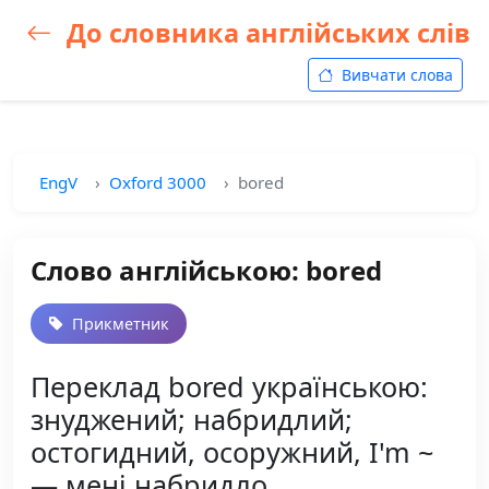
До словника англійських слів
Вивчати слова
EngV
Oxford 3000
bored
Слово англійською: bored
Прикметник
Переклад bored українською:
знуджений; набридлий;
остогидний, осоружний, I'm ~
— мені набридло