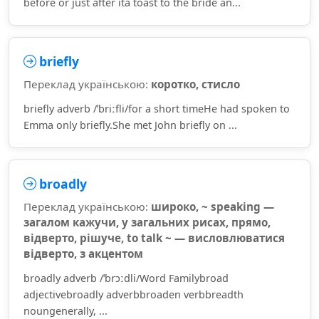
before or just after ita toast to the bride an...
briefly
Переклад українською:
коротко, стисло
briefly adverb /ˈbriːfli/for a short timeHe had spoken to
Emma only briefly.She met John briefly on ...
broadly
Переклад українською:
широко, ~ speaking —
загалом кажучи, у загальних рисах, прямо,
відверто, рішуче, to talk ~ — висловлюватися
відверто, з акцентом
broadly adverb /ˈbrɔːdli/Word Familybroad
adjectivebroadly adverbbroaden verbbreadth
noungenerally, ...