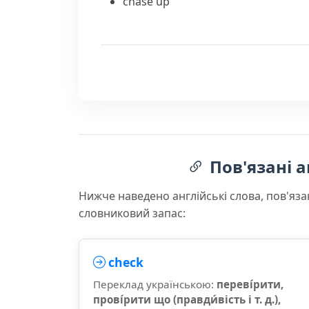
chase up
Пов'язані а
Нижче наведено англійські слова, пов'яза
словниковий запас:
check
Переклад українською:
переві́рити,
прові́рити що (правди́вість і т. д.),