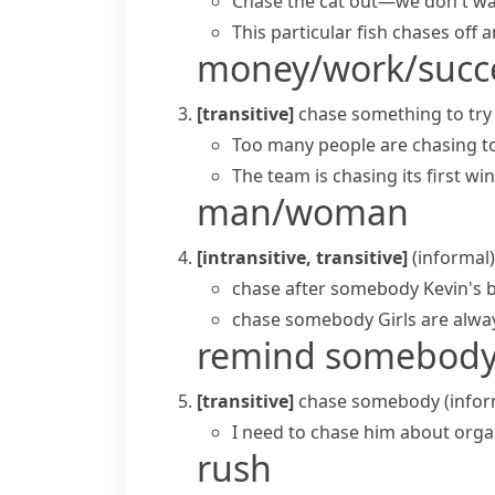
Chase the cat out—we don't wan
This particular fish chases off a
money/work/succ
[transitive]
chase something
to tr
Too many people are chasing t
The team is chasing its first win
man/woman
[intransitive, transitive]
(informal)
chase after somebody
Kevin's 
chase somebody
Girls are alwa
remind somebod
[transitive]
chase somebody
(infor
I need to chase him about orga
rush