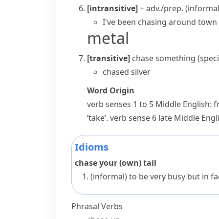
[intransitive]
+ adv./prep.
(informal
I've been
chasing around
town a
metal
[transitive]
chase something
(speci
chased silver
Word Origin
verb
senses 1 to 5 Middle English: 
‘take’.
verb
sense 6 late Middle Engl
Idioms
chase your (own) tail
(informal)
to be very busy but in fac
Phrasal Verbs