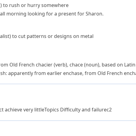
)
to rush or hurry somewhere
ll morning looking for a present for Sharon.
alist)
to cut patterns or designs on metal
from Old French
chacier
(verb),
chace
(noun), based on Lati
ish: apparently from earlier
enchase
, from Old French
ench
t achieve very little
Topics
Difficulty and failure
c2