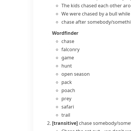
The kids
chased each other
aro
We were chased by a bull while 
chase after somebody/someth
Wordfinder
chase
falconry
game
hunt
open season
pack
poach
prey
safari
trail
[transitive]
chase somebody/someth