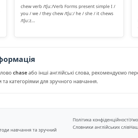
chew verb /tʃuː/Verb Forms present simple I /
you / we / they chew /tʃuː/ he / she / it chews
/tʃuːz...
формація
слово
chase
або інші англійські слова, рекомендуємо пе
и та категоріями для зручного навчання.
Політика конфіденційності
Умо
Словники англійських слів
Наш
етоди навчання та зручний