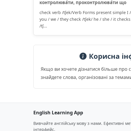
контролюва́ти, проконтролюва́ти що
check verb /tʃek/Verb Forms present simple I /
you / we / they check /tʃek/ he / she / it checks
/tʃ...
Корисна ін
Якщо ви хочете дізнатися більше про 
знайдете слова, організовані за темам
English Learning App
Вивчайте англійську мову з нами. Ефективні м
інтерфейс.