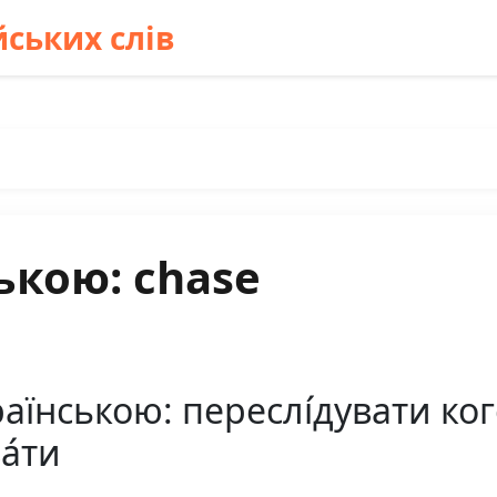
ських слів
ькою: chase
їнською: переслі́дувати кого́
ва́ти