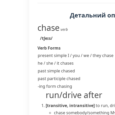
Детальний о
chase
verb
/tʃeɪs/
Verb Forms
present simple I / you / we / they
chase
he / she / it
chases
past simple
chased
past participle
chased
-ing form
chasing
run/drive after
[transitive, intransitive]
to run, d
chase somebody/something
My