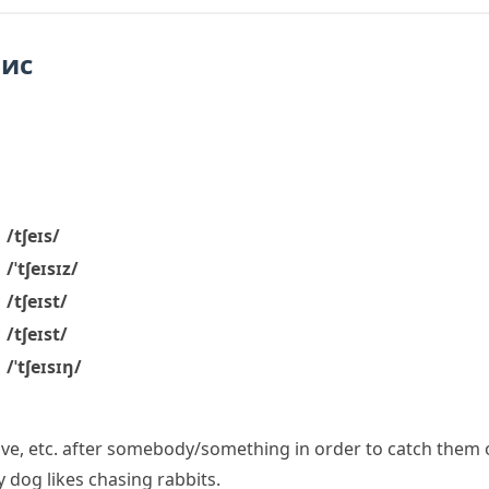
пис
/tʃeɪs/
/ˈtʃeɪsɪz/
/tʃeɪst/
/tʃeɪst/
/ˈtʃeɪsɪŋ/
rive, etc. after somebody/something in order to catch them o
 dog likes chasing rabbits.