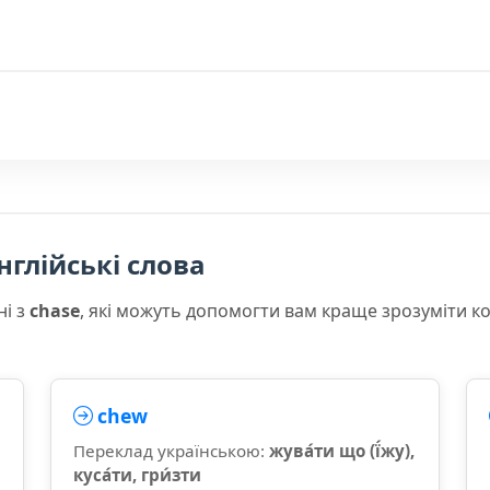
нглійські слова
ні з
chase
, які можуть допомогти вам краще зрозуміти к
chew
Переклад українською:
жува́ти що (ї́жу),
куса́ти, гри́зти