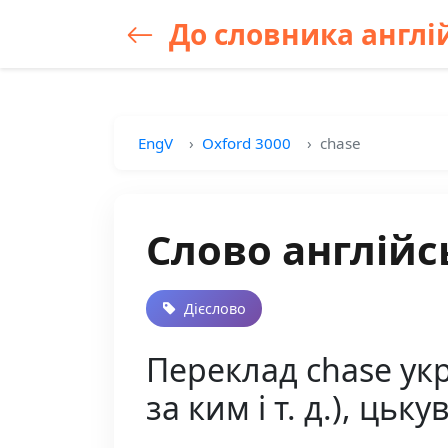
До словника англій
EngV
Oxford 3000
chase
Слово англійс
Дієслово
Переклад chase укра
за ким і т. д.), цьку