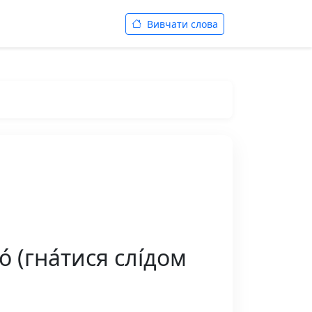
Вивчати слова
 (гна́тися слі́дом