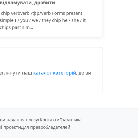
відламувати, дробити
chip verbverb /tʃɪp/Verb Forms present
simple I / you / we / they chip he / she / it
chips past sim...
реглянути наш
каталог категорій
, де ви
ви надання послуг
Контакти
Граматика
і проекти
Для правообладателей