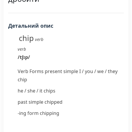
Детальний опис
chip
verb
verb
/
tʃɪp
/
Verb Forms
present simple I / you / we / they
chip
he / she / it
chips
past simple
chipped
-ing form
chipping