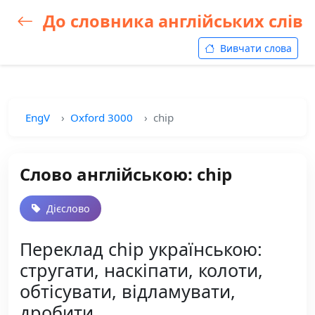
До словника англійських слів
Вивчати слова
EngV
Oxford 3000
chip
Слово англійською: chip
Дієслово
Переклад chip українською:
стругати, наскіпати, колоти,
обтісувати, відламувати,
дробити