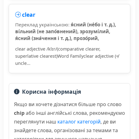
clear
Переклад українською:
я́сний (не́бо і т. д.),
ві́льний (не запо́внений), зрозумі́лий,
я́сний (зна́чення і т. д.), прозо́рий,
clear adjective /klɪr/(comparative clearer,
superlative clearest)Word Familyclear adjective (≠
uncle...
Корисна інформація
Якщо ви хочете дізнатися більше про слово
chip
або інші англійські слова, рекомендуємо
переглянути наш
каталог категорій
, де ви
знайдете слова, організовані за темами та