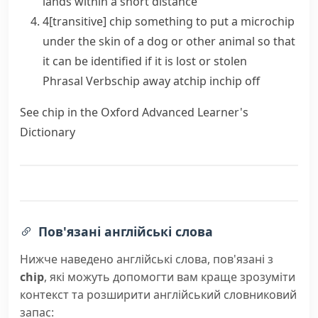
lands within a short distance
4
[
transitive
]
chip
something
to put a
microchip
under the skin of a dog or other animal so that
it can be identified if it is lost or stolen
Phrasal Verbs
chip away at
chip in
chip off
See
chip
in the Oxford Advanced Learner's
Dictionary
Пов'язані англійські слова
Нижче наведено англійські слова, пов'язані з
chip
, які можуть допомогти вам краще зрозуміти
контекст та розширити англійський словниковий
запас: