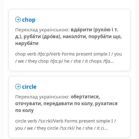
chop
Переклад українською:
вда́рити (руко́ю і т.
д.), руба́ти (дро́ва), наколо́ти, поруба́ти що,
наруба́ти
chop verb /tʃɑːp/Verb Forms present simple I / you
/ we / they chop /tʃɑːp/ he / she / it chops /tʃɑ...
circle
Переклад українською:
обертатися,
оточувати, передавати по колу, рухатися
по колу
circle verb /ˈsɜːrkl/Verb Forms present simple I /
you / we / they circle /ˈsɜːrkl/ he / she / it ci...