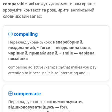
comparable
, які можуть допомогти вам краще
зрозуміти контекст та розширити англійський
словниковий запас:
compelling
Переклад українською:
непереборний,
нездоланний, ~ force — нездоланна сила,
чарівний, привабливий, ~ smile — чарівна
посмішка
compelling adjective /kəmˈpelɪŋ/that makes you pay
attention to it because it is so interesting and ...
compensate
Переклад українською:
компенсувати,
відшкодовувати (щось — for),