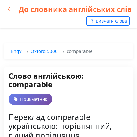
До словника англійських слів
Вивчати слова
EngV
Oxford 5000
comparable
Слово англійською:
comparable
Прикметник
Переклад comparable
українською: порівнянний,
гідний порівняння