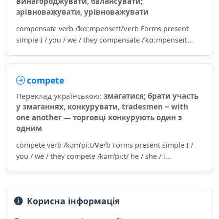
винагороджувати, балансувати;
зрівноважувати, урівноважувати
compensate verb /ˈkɑːmpenseɪt/Verb Forms present
simple I / you / we / they compensate /ˈkɑːmpenseɪt...
compete
Переклад українською:
змагатися; брати участь
у змаганнях, конкурувати, tradesmen ~ with
one another — торговці конкурують один з
одним
compete verb /kəmˈpiːt/Verb Forms present simple I /
you / we / they compete /kəmˈpiːt/ he / she / i...
Корисна інформація