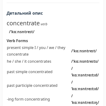
Детальний опис
concentrate
verb
/ˈkɑːnsntreɪt/
Verb Forms
present simple I / you / we / they
/ˈkɑːnsntreɪt/
concentrate
he / she / it
concentrates
/ˈkɑːnsntreɪts/
/
past simple
concentrated
ˈkɑːnsntreɪtɪd/
/
past participle
concentrated
ˈkɑːnsntreɪtɪd/
/
-ing form
concentrating
ˈkɑːnsntreɪtɪŋ/