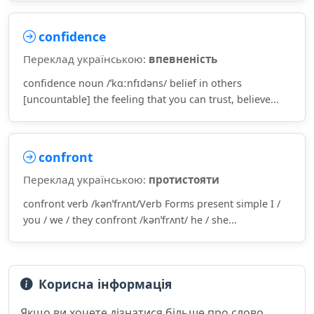
confidence
Переклад українською:
впевненість
confidence noun /ˈkɑːnfɪdəns/ belief in others
[uncountable] the feeling that you can trust, believe...
confront
Переклад українською:
протистояти
confront verb /kənˈfrʌnt/Verb Forms present simple I /
you / we / they confront /kənˈfrʌnt/ he / she...
Корисна інформація
Якщо ви хочете дізнатися більше про слово