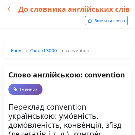
До словника англійських слів
Вивчати слова
EngV
Oxford 3000
convention
Слово англійською: convention
Іменник
Переклад convention
українською: умо́вність,
домо́вленість, конве́нція, з'їзд
(делега́тів і т. д.), конгре́с