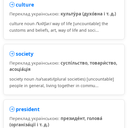
culture
Переклад українською:
культу́ра (духо́вна і т. д.)
culture noun /ˈkʌltʃər/ way of life [uncountable] the
customs and beliefs, art, way of life and soci...
society
Переклад українською:
суспі́льство, товари́ство,
асоціа́ція
society noun /səˈsaɪəti/(plural societies) [uncountable]
people in general, living together in commu...
president
Переклад українською:
президе́нт, голова́
(організа́ції і т. д.)