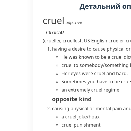
Детальний о
cruel
adjective
/ˈkruːəl/
(
crueller
,
cruellest
,
US English
crueler
,
cr
having a desire to cause physical 
He was known to be a cruel dict
cruel to somebody/something
Her eyes were cruel and hard.
Sometimes you have to
be crue
an extremely cruel regime
opposite
kind
causing physical or mental pain a
a cruel joke/hoax
cruel punishment