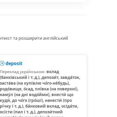
нтекст та розширити англійський
deposit
Переклад українською:
вклад
(банківський і т. д.), депози́т, завда́ток,
заста́ва (на купі́влю чо́го-не́будь),
родо́вище, о́сад, плі́вка (на поверхні),
наму́л (на дні водо́йми), внести́ що
куди́, до чо́го (гро́ші), нанести́ (про
рі́чку і т. д.), ба́нковий вклад, осіда́ти,
осі́сти (пил і т. д.), депози́тний