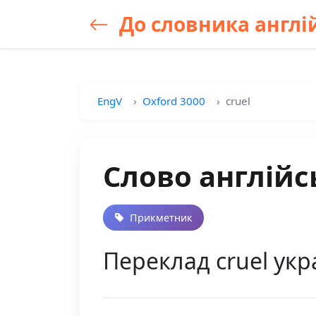
До словника англій
EngV
Oxford 3000
cruel
Слово англійс
Прикметник
Переклад cruel укр