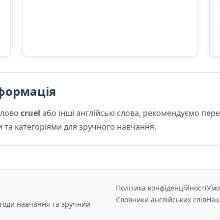
формація
слово
cruel
або інші англійські слова, рекомендуємо пер
и та категоріями для зручного навчання.
Політика конфіденційності
Умо
Словники англійських слів
Наш
етоди навчання та зручний