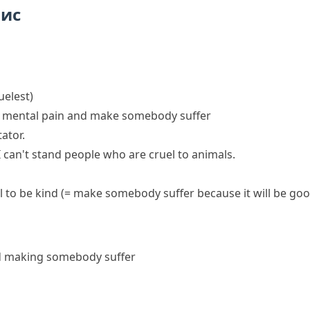
пис
uelest
)
or mental pain and make somebody suffer
ator.
I can't stand people who are cruel to animals.
l to be kind
(= make somebody suffer because it will be goo
nd making somebody suffer