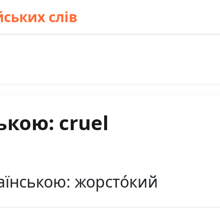
ських слів
ькою: cruel
аїнською: жорсто́кий