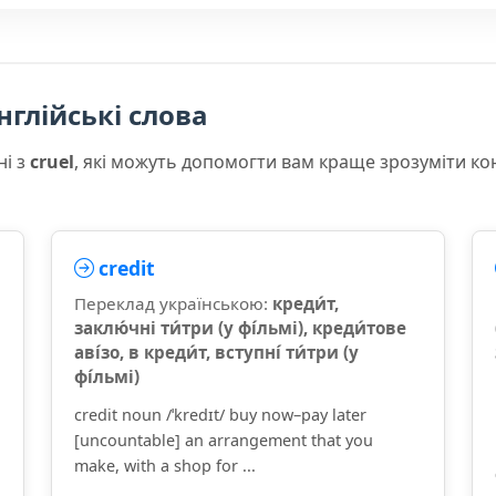
нглійські слова
ні з
cruel
, які можуть допомогти вам краще зрозуміти ко
credit
Переклад українською:
креди́т,
заклю́чні ти́три (у фі́льмі), креди́тове
аві́зо, в креди́т, вступні́ ти́три (у
фі́льмі)
credit noun /ˈkredɪt/ buy now–pay later
[uncountable] an arrangement that you
make, with a shop for ...