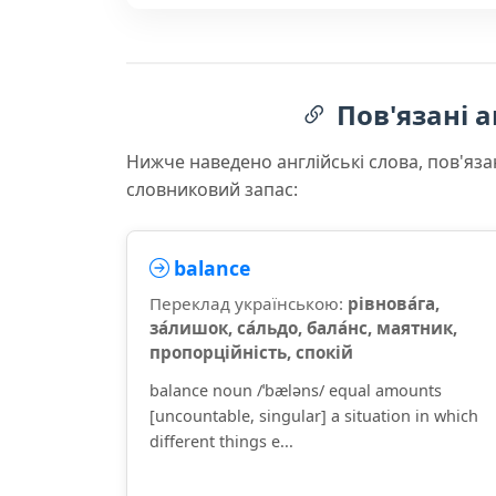
Пов'язані а
Нижче наведено англійські слова, пов'яза
словниковий запас:
balance
Переклад українською:
рівнова́га,
за́лишок, са́льдо, бала́нс, маятник,
пропорційність, спокій
balance noun /ˈbæləns/ equal amounts
[uncountable, singular] a situation in which
different things e...