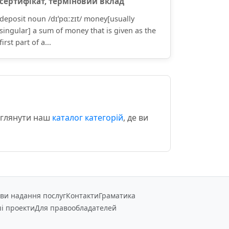
сертифіка́т, терміно́вий вклад
deposit noun /dɪˈpɑːzɪt/ money[usually
singular] a sum of money that is given as the
first part of a...
еглянути наш
каталог категорій
, де ви
ви надання послуг
Контакти
Граматика
і проекти
Для правообладателей