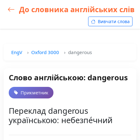
До словника англійських слів
Вивчати слова
EngV
Oxford 3000
dangerous
Слово англійською: dangerous
Прикметник
Переклад dangerous
українською: небезпе́чний