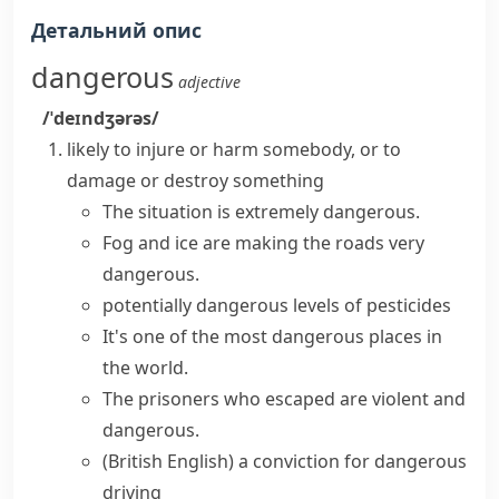
Детальний опис
dangerous
adjective
/ˈdeɪndʒərəs/
likely to injure or harm somebody, or to
damage or destroy something
The situation is extremely dangerous.
Fog and ice are making the roads very
dangerous.
potentially dangerous levels of pesticides
It's one of the most dangerous places in
the world.
The prisoners who escaped are violent and
dangerous.
(British English)
a conviction for
dangerous
driving