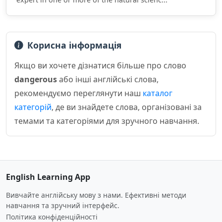
Корисна інформація
Якщо ви хочете дізнатися більше про слово
dangerous
або інші англійські слова,
рекомендуємо переглянути наш
каталог
категорій
, де ви знайдете слова, організовані за
темами та категоріями для зручного навчання.
English Learning App
Вивчайте англійську мову з нами. Ефективні методи
навчання та зручний інтерфейс.
Політика конфіденційності