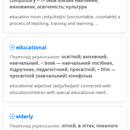
compulsory ~ — обов'язкове навчання,
виховання, освіченість; культура
education noun /ˌedʒuˈkeɪʃn/ [uncountable, countable] a
process of teaching, training and learning, ...
educational
Переклад українською:
освітній; виховний,
навчальний, ~ book — навчальний посібник,
підручник, педагогічний, просвітній, ~ film —
просвітній (навчальний) кінофільм
educational adjective /ˌedʒuˈkeɪʃənl/ connected with
educationchildren with special educational need...
elderly
Переклад українською:
літній, в літах; похилого