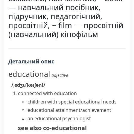
— навчальний посібник,
підручник, педагогічний,
просвітній, ~ film — просвітній
(навчальний) кінофільм
Детальний опис
educational
adjective
/ˌedʒuˈkeɪʃənl/
connected with education
children with
special educational needs
educational attainment/achievement
an educational psychologist
see also
co-educational