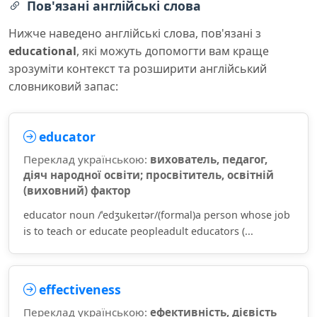
Пов'язані англійські слова
Нижче наведено англійські слова, пов'язані з
educational
, які можуть допомогти вам краще
зрозуміти контекст та розширити англійський
словниковий запас:
educator
Переклад українською:
вихователь, педагог,
діяч народної освіти; просвітитель, освітній
(виховний) фактор
educator noun /ˈedʒukeɪtər/(formal)a person whose job
is to teach or educate peopleadult educators (...
effectiveness
Переклад українською:
ефективність, дієвість