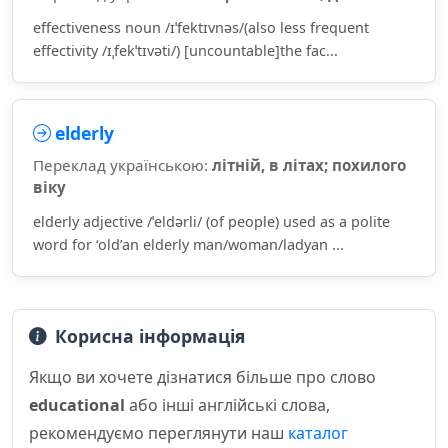
effectiveness noun /ɪˈfektɪvnəs/(also less frequent
effectivity /ɪˌfekˈtɪvəti/) [uncountable]the fac...
elderly
Переклад українською:
літній, в літах; похилого
віку
elderly adjective /ˈeldərli/ (of people) used as a polite
word for ‘old’an elderly man/woman/ladyan ...
Корисна інформація
Якщо ви хочете дізнатися більше про слово
educational
або інші англійські слова,
рекомендуємо переглянути наш
каталог