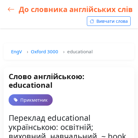
До словника англійських слів
Вивчати слова
EngV
Oxford 3000
educational
Слово англійською:
educational
Прикметник
Переклад educational
українською: освітній;
виховний, навчальний, ~ book