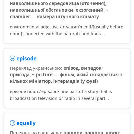
навколишнього середовища (оточення),
навколишньої обстановки, екзогенний, ~
chamber — камера штучного клімату
environmental adjective /ɪnˌvaɪrənˈmentl/[usually before
noun] connected with the natural conditions...
episode
Переклад українською:
епізод, випадок;
пригода, ~ picture — фільм, який складається з
кількох мініатюр, інтермедія (у фузі)
episode noun /ˈepɪsəʊd/ one part of a story that is
broadcast on television or radio in several part...
equally
Переклад українською:
порівну, нарівно, рівно;