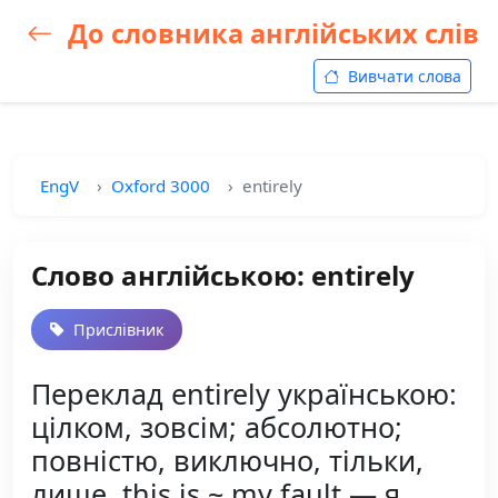
До словника англійських слів
Вивчати слова
EngV
Oxford 3000
entirely
Слово англійською: entirely
Прислівник
Переклад entirely українською:
цілком, зовсім; абсолютно;
повністю, виключно, тільки,
лише, this is ~ my fault — я