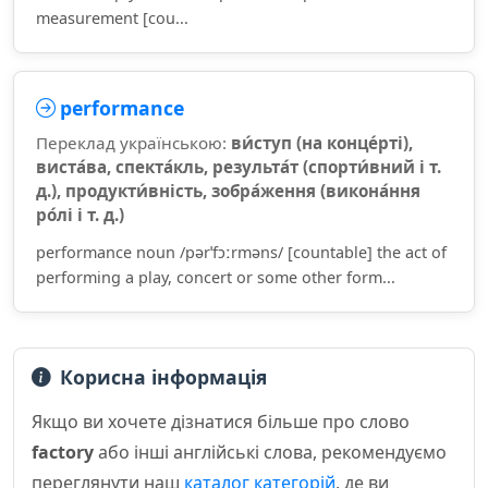
measurement [cou...
performance
Переклад українською:
ви́ступ (на конце́рті),
виста́ва, спекта́кль, результа́т (спорти́вний і т.
д.), продукти́вність, зобра́ження (викона́ння
ро́лі і т. д.)
performance noun /pərˈfɔːrməns/ [countable] the act of
performing a play, concert or some other form...
Корисна інформація
Якщо ви хочете дізнатися більше про слово
factory
або інші англійські слова, рекомендуємо
переглянути наш
каталог категорій
, де ви