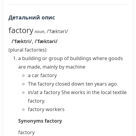
Детальний опис
factory
,
/ˈfæktəri/
noun
/ˈfæktri/
,
/ˈfæktəri/
(plural
factories
)
a building or group of buildings where goods
are made, mainly by machine
a car factory
The factory closed down ten years ago.
in/at a factory
She works in the local textile
factory.
factory workers
Synonyms
factory
factory