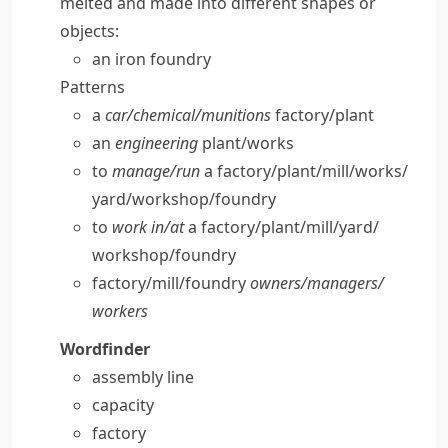
melted and made into different shapes or
objects:
an iron foundry
Patterns
a
car/​chemical/​munitions
factory/​plant
an
engineering
plant/​works
to
manage/​run
a factory/​plant/​mill/​works/​
yard/​workshop/​foundry
to
work in/​at
a factory/​plant/​mill/​yard/​
workshop/​foundry
factory/​mill/​foundry
owners/​managers/​
workers
Wordfinder
assembly line
capacity
factory