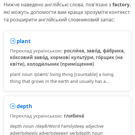
Нижче наведено англійські слова, пов'язані з
factory
,
які можуть допомогти вам краще зрозуміти контекст
та розширити англійський словниковий запас:
plant
Переклад українською:
росли́на, заво́д, фа́брика,
ко́ксовий заво́д, кормові́ культу́ри, го́рщик (на
кві́ти), холоди́льник (примі́щення)
plant noun /plænt/ living thing [countable] a living
thing that grows in the earth and usually has a...
depth
Переклад українською:
глибина́
depth noun /depθ/Word Familydeep adjective
adverbdeeply adverbdeepen verbdepth noun