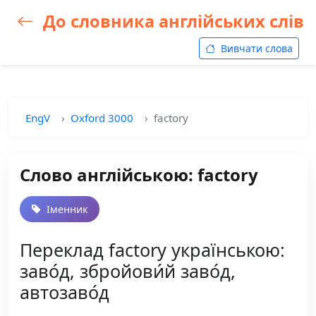
До словника англійських слів
Вивчати слова
EngV
Oxford 3000
factory
Слово англійською: factory
Іменник
Переклад factory українською:
заво́д, збройови́й заво́д,
автозаво́д