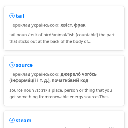
tail
Переклад українською:
хвіст, фрак
tail noun /teɪl/ of bird/animal/fish [countable] the part
that sticks out at the back of the body of...
source
Переклад українською:
джерело́ чого́сь
(інформа́ції і т. д.), початко́вий код
source noun /sɔːrs/ a place, person or thing that you
get something fromrenewable energy sourcesThes...
steam