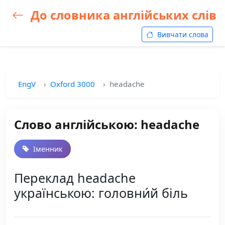
До словника англійських слів
Вивчати слова
EngV
Oxford 3000
headache
Слово англійською: headache
Іменник
Переклад headache
українською: головни́й біль