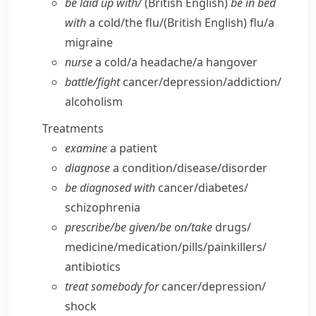
be laid up with/
(British English)
be in bed
with
a cold/​the flu/
(British English)
flu/​a
migraine
nurse
a cold/​a headache/​a hangover
battle/​fight
cancer/​depression/​addiction/​
alcoholism
Treatments
examine
a patient
diagnose
a condition/​disease/​disorder
be diagnosed with
cancer/​diabetes/​
schizophrenia
prescribe/​be given/​be on/​take
drugs/​
medicine/​medication/​pills/​painkillers/​
antibiotics
treat somebody for
cancer/​depression/​
shock