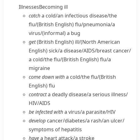
Illnesses
Becoming ill
catch
a cold/​an infectious disease/​the
flu/
(British English)
flu/​pneumonia/​a
virus/
(informal)
a bug
get
(British English)
ill/
(North American
English)
sick/​a disease/​AIDS/​breast cancer/​
a cold/​the flu/
(British English)
flu/​a
migraine
come down with
a cold/​the flu/
(British
English)
flu
contract
a deadly disease/​a serious illness/​
HIV/​AIDS
be infected with
a virus/​a parasite/​HIV
develop
cancer/​diabetes/​a rash/​an ulcer/​
symptoms of hepatitis
have
a heart attack/​a stroke