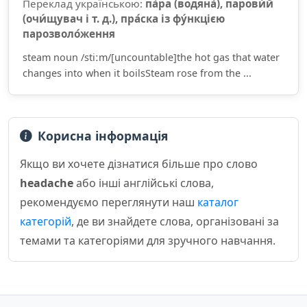
Переклад українською:
па́ра (водяна́), парови́й
(очи́щувач і т. д.), пра́ска із фу́нкцією
парозволо́ження
steam noun /stiːm/[uncountable]the hot gas that water
changes into when it boilsSteam rose from the ...
Корисна інформація
Якщо ви хочете дізнатися більше про слово
headache
або інші англійські слова,
рекомендуємо переглянути наш
каталог
категорій
, де ви знайдете слова, організовані за
темами та категоріями для зручного навчання.