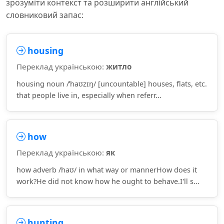
зрозуміти контекст та розширити англійський
словниковий запас:
housing
Переклад українською:
житло
housing noun /ˈhaʊzɪŋ/ [uncountable] houses, flats, etc.
that people live in, especially when referr...
how
Переклад українською:
як
how adverb /haʊ/ in what way or mannerHow does it
work?He did not know how he ought to behave.I'll s...
hunting