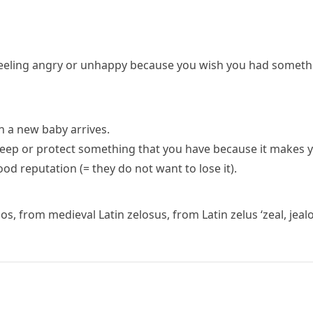
eeling angry or unhappy because you wish you had someth
n a new baby arrives.
eep or protect something that you have because it makes 
good reputation
(= they do not want to lose it)
.
los
, from medieval Latin
zelosus
, from Latin
zelus
‘zeal, jeal