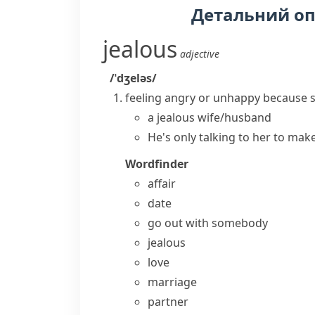
Детальний о
jealous
adjective
/ˈdʒeləs/
feeling angry or unhappy because s
a
jealous wife/husband
He's only talking to her to mak
Wordfinder
affair
date
go out with somebody
jealous
love
marriage
partner