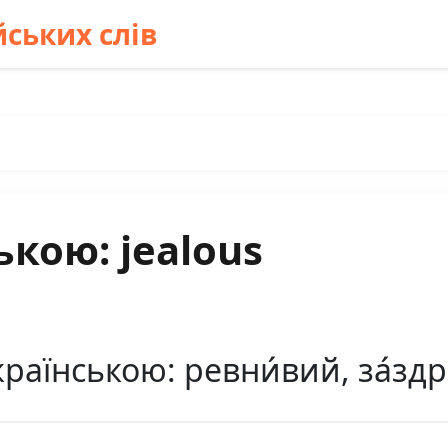
ських слів
ькою: jealous
країнською: ревни́вий, за́зд