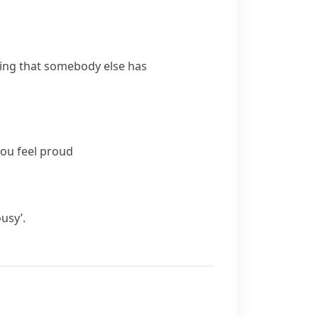
ing that somebody else has
you feel proud
ousy’.