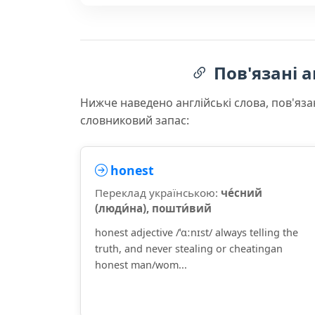
Пов'язані а
Нижче наведено англійські слова, пов'яза
словниковий запас:
honest
Переклад українською:
че́сний
(люди́на), пошти́вий
honest adjective /ˈɑːnɪst/ always telling the
truth, and never stealing or cheatingan
honest man/wom...