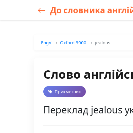
До словника англій
EngV
Oxford 3000
jealous
Слово англійс
Прикметник
Переклад jealous у