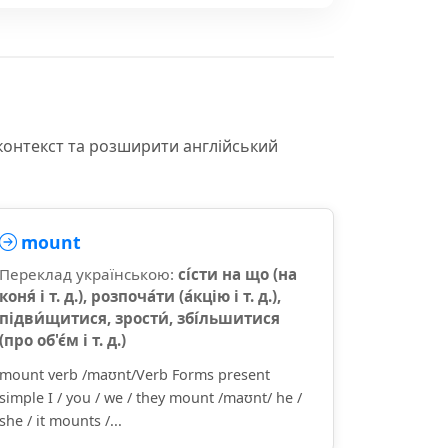
контекст та розширити англійський
mount
Переклад українською:
сі́сти на що (на
коня́ і т. д.), розпоча́ти (а́кцію і т. д.),
підви́щитися, зрости́, збі́льшитися
(про об'є́м і т. д.)
mount verb /maʊnt/Verb Forms present
simple I / you / we / they mount /maʊnt/ he /
she / it mounts /...