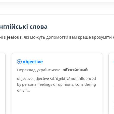
нглійські слова
ні з
jealous
, які можуть допомогти вам краще зрозуміти 
objective
Переклад українською:
об'єкти́вний
objective adjective /əbˈdʒektɪv/ not influenced
by personal feelings or opinions; considering
only f...