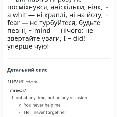
посміхнувся, аніскільки; ніяк, ~
a whit — ні краплі, ні на йоту, ~
fear — не турбуйтеся, будьте
певні, ~ mind — нічого; не
звертайте уваги, I ~ did! —
уперше чую!
Детальний опис
never
adverb
/ˈnevər/
not at any time; not on any occasion
You never help me.
He'll never forget her.