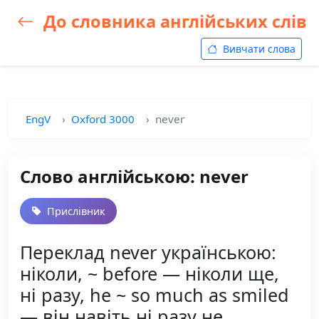
До словника англійських слів
Вивчати слова
EngV
Oxford 3000
never
Слово англійською: never
Прислівник
Переклад never українською:
ніколи, ~ before — ніколи ще,
ні разу, he ~ so much as smiled
— він навіть ні разу не