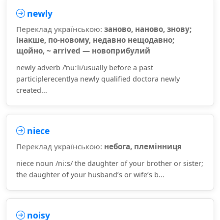
newly
Переклад українською:
заново, наново, знову;
інакше, по-новому, недавно нещодавно;
щойно, ~ arrived — новоприбулий
newly adverb /ˈnuːli/usually before a past
participlerecentlya newly qualified doctora newly
created...
niece
Переклад українською:
небога, племінниця
niece noun /niːs/ the daughter of your brother or sister;
the daughter of your husband’s or wife’s b...
noisy