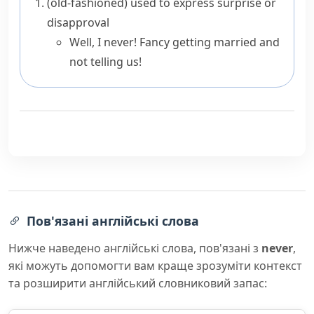
(old-fashioned)
used to express surprise or
disapproval
Well, I never! Fancy getting married and
not telling us!
Пов'язані англійські слова
Нижче наведено англійські слова, пов'язані з
never
,
які можуть допомогти вам краще зрозуміти контекст
та розширити англійський словниковий запас: