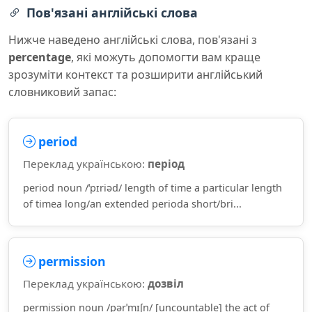
Пов'язані англійські слова
Нижче наведено англійські слова, пов'язані з
percentage
, які можуть допомогти вам краще
зрозуміти контекст та розширити англійський
словниковий запас:
period
Переклад українською:
період
period noun /ˈpɪriəd/ length of time a particular length
of timea long/an extended perioda short/bri...
permission
Переклад українською:
дозвіл
permission noun /pərˈmɪʃn/ [uncountable] the act of