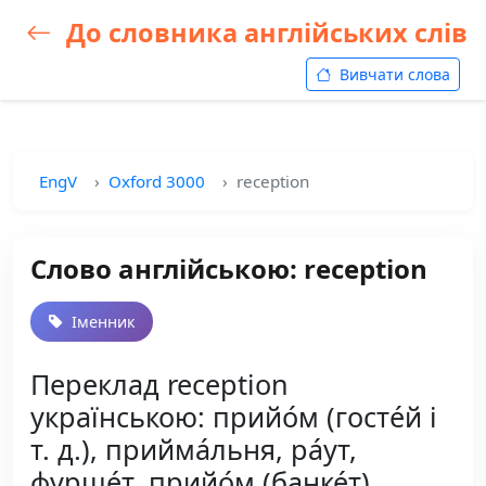
До словника англійських слів
Вивчати слова
EngV
Oxford 3000
reception
Слово англійською: reception
Іменник
Переклад reception
українською: прийо́м (госте́й і
т. д.), прийма́льня, ра́ут,
фурше́т, прийо́м (банке́т),