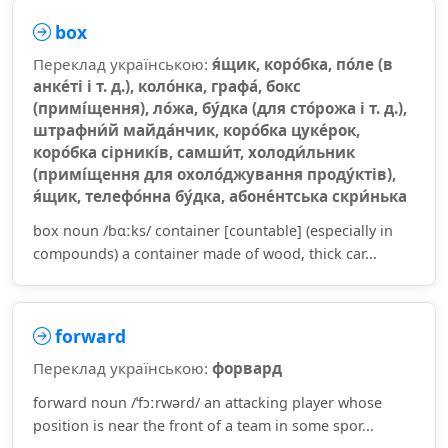
box
Переклад українською:
я́щик, коро́бка, по́ле (в
анке́ті і т. д.), коло́нка, графа́, бокс
(примі́щення), ло́жа, бу́дка (для сто́рожа і т. д.),
штрафни́й майда́нчик, коро́бка цуке́рок,
коро́бка сірникі́в, самши́т, холоди́льник
(примі́щення для охоло́джування проду́ктів),
я́щик, телефо́нна бу́дка, абоне́нтська скри́нька
box noun /bɑːks/ container [countable] (especially in
compounds) a container made of wood, thick car...
forward
Переклад українською:
форвард
forward noun /ˈfɔːrwərd/ an attacking player whose
position is near the front of a team in some spor...