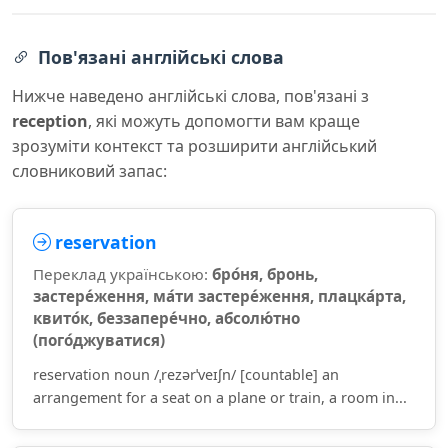
Пов'язані англійські слова
Нижче наведено англійські слова, пов'язані з
reception
, які можуть допомогти вам краще
зрозуміти контекст та розширити англійський
словниковий запас:
reservation
Переклад українською:
бро́ня, бронь,
застере́ження, ма́ти застере́ження, плацка́рта,
квито́к, беззапере́чно, абсолю́тно
(пого́джуватися)
reservation noun /ˌrezərˈveɪʃn/ [countable] an
arrangement for a seat on a plane or train, a room in...