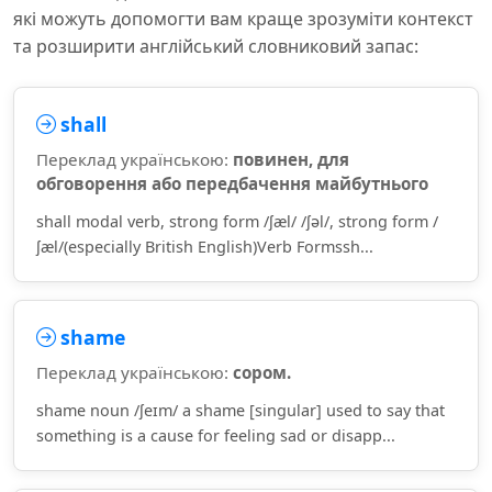
які можуть допомогти вам краще зрозуміти контекст
та розширити англійський словниковий запас:
shall
Переклад українською:
повинен, для
обговорення або передбачення майбутнього
shall modal verb, strong form /ʃæl/ /ʃəl/, strong form /
ʃæl/(especially British English)Verb Formssh...
shame
Переклад українською:
сором.
shame noun /ʃeɪm/ a shame [singular] used to say that
something is a cause for feeling sad or disapp...