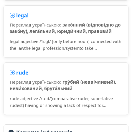
legal
Переклад українською:
зако́нний (відпові́дно до
зако́ну), лега́льний, юриди́чний, правови́й
legal adjective /ˈliːɡl/ [only before noun] connected with
the lawthe legal profession/systemto take...
rude
Переклад українською:
гру́бий (невві́чливий),
неви́хований, брута́льний
rude adjective /ruːd/(comparative ruder, superlative
rudest) having or showing a lack of respect for...