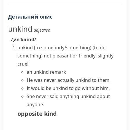
Детальний опис
unkind
adjective
/ˌʌnˈkaɪnd/
unkind (to somebody/something) (to do
something)
not pleasant or friendly; slightly
cruel
an unkind remark
He was never actually unkind to them.
It would be unkind to go without him.
She never said anything unkind about
anyone.
opposite
kind