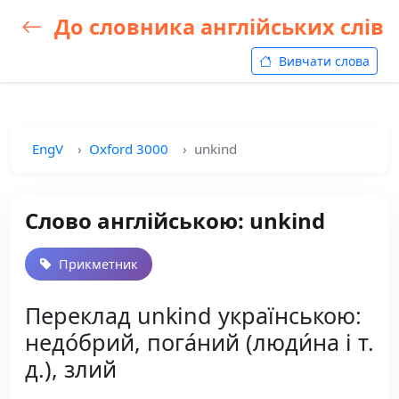
До словника англійських слів
Вивчати слова
EngV
Oxford 3000
unkind
Слово англійською: unkind
Прикметник
Переклад unkind українською:
недо́брий, пога́ний (люди́на і т.
д.), злий