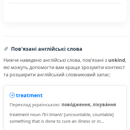
Пов'язані англійські слова
Нижче наведено англійські слова, пов'язані з
unkind
,
які можуть допомогти вам краще зрозуміти контекст
та розширити англійський словниковий запас:
treatment
Переклад українською:
пово́дження, лікува́ння
treatment noun /ˈtriːtmənt/ [uncountable, countable]
something that is done to cure an illness or in...