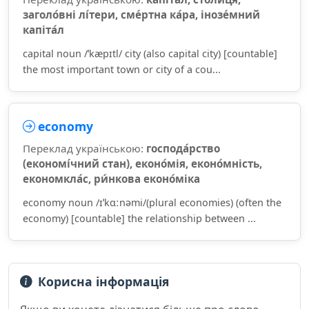
заголо́вні лі́тери, сме́ртна ка́ра, інозе́мний
капіта́л
capital noun /ˈkæpɪtl/ city (also capital city) [countable]
the most important town or city of a cou...
economy
Переклад українською:
господа́рство
(економі́чний стан), еконо́мія, еконо́мність,
економкла́с, ри́нкова еконо́міка
economy noun /ɪˈkɑːnəmi/(plural economies) (often the
economy) [countable] the relationship between ...
Корисна інформація