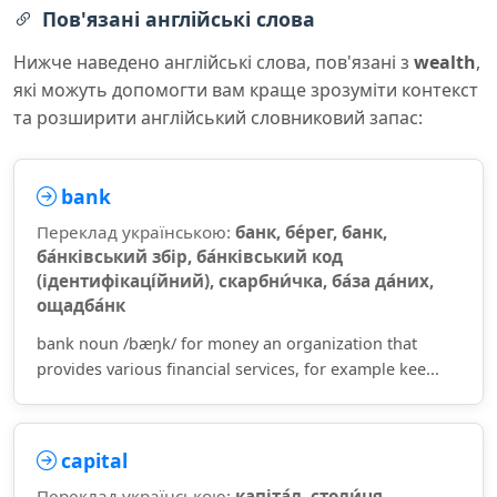
Пов'язані англійські слова
Нижче наведено англійські слова, пов'язані з
wealth
,
які можуть допомогти вам краще зрозуміти контекст
та розширити англійський словниковий запас:
bank
Переклад українською:
банк, бе́рег, банк,
ба́нківський збір, ба́нківський код
(ідентифікаці́йний), скарбни́чка, ба́за да́них,
ощадба́нк
bank noun /bæŋk/ for money an organization that
provides various financial services, for example kee...
capital
Переклад українською:
капіта́л, столи́ця,