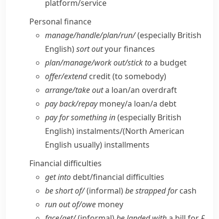
platform/​service
Personal finance
manage/​handle/​plan/​run/
(especially British
English)
sort out
your finances
plan/​manage/​work out/​stick to
a budget
offer/​extend
credit (to somebody)
arrange/​take out
a loan/​an overdraft
pay back/​repay
money/​a loan/​a debt
pay for something in
(especially British
English)
instalments/
(North American
English usually)
installments
Financial difficulties
get into
debt/​financial difficulties
be short of/
(informal)
be strapped for
cash
run out of/​owe
money
face/​get/
(informal)
be landed with
a bill for £