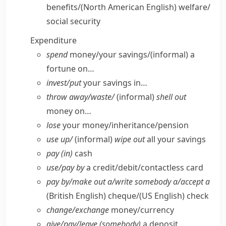
benefits/
(North American English)
welfare/​
social security
Expenditure
spend
money/​your savings/
(informal)
a
fortune on…
invest/​put
your savings in…
throw away/​waste/
(informal)
shell out
money on…
lose
your money/​inheritance/​pension
use up/
(informal)
wipe out
all your savings
pay (in)
cash
use/​pay by
a credit/​debit/​contactless card
pay by/​make out a/​write somebody a/​accept a
(British English)
cheque/
(US English)
check
change/​exchange
money/​currency
give/​pay/​leave (somebody)
a deposit