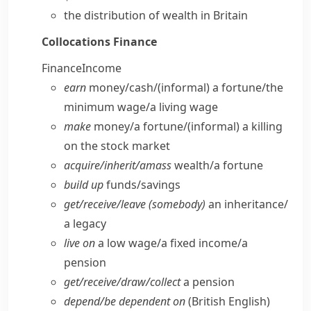
the distribution of wealth in Britain
Collocations
Finance
Finance
Income
earn
money/​cash/
(informal)
a fortune/​the
minimum wage/​a living wage
make
money/​a fortune/
(informal)
a killing
on the stock market
acquire/​inherit/​amass
wealth/​a fortune
build up
funds/​savings
get/​receive/​leave (somebody)
an inheritance/​
a legacy
live on
a low wage/​a fixed income/​a
pension
get/​receive/​draw/​collect
a pension
depend/​be dependent on
(British English)