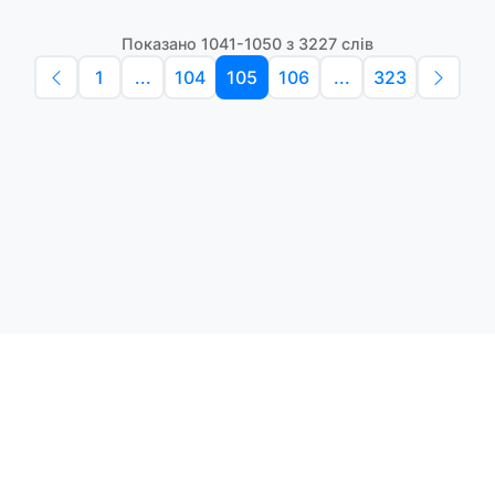
Показано 1041-1050 з 3227 слів
1
...
104
105
106
...
323
Політика конфіденційності
Умо
Словники англійських слів
Наш
етоди навчання та зручний