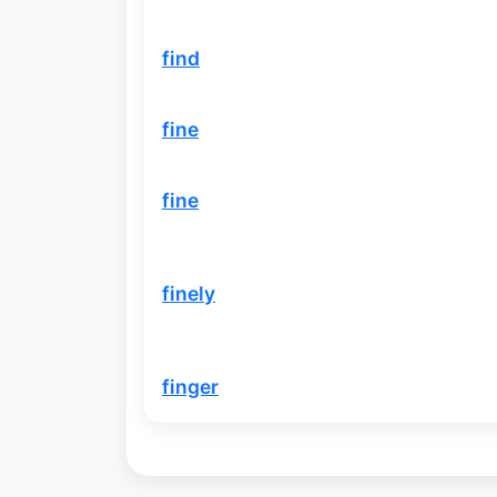
find
fine
fine
finely
finger