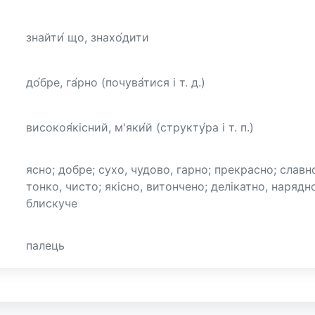
знайти́ що, знахо́дити
до́бре, га́рно (почува́тися і т. д.)
високоя́кісний, м'яки́й (структу́ра і т. п.)
ясно; добре; сухо, чудово, гарно; прекрасно; славн
тонко, чисто; якісно, витончено; делікатно, нарядно
блискуче
палець