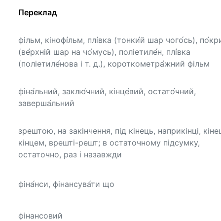
Переклад
фільм, кінофі́льм, плі́вка (тонки́й шар чого́сь), по́кр
(ве́рхній шар на чо́мусь), поліетиле́н, плі́вка
(поліетиле́нова і т. д.), короткометра́жний фільм
фіна́льний, заклю́чний, кінце́вий, остато́чний,
заверша́льний
зрештою, на закінчення, під кінець, наприкінці, кіне
кінцем, врешті-решт; в остаточному підсумку,
остаточно, раз і назавжди
фіна́нси, фінансува́ти що
фінансовий