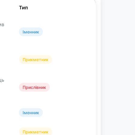
Тип
ив
Іменник
Прикметник
ць
Прислівник
Іменник
Прикметник