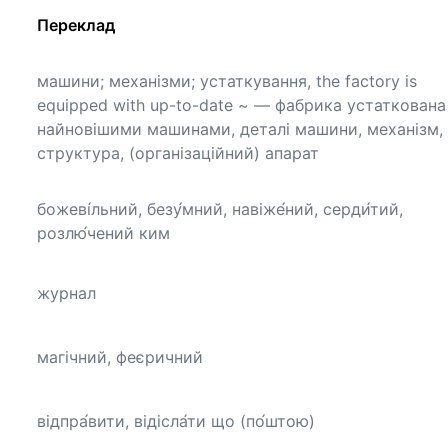
Переклад
машини; механізми; устаткування, the factory is
equipped with up-to-date ~ — фабрика устаткована
найновішими машинами, деталі машини, механізм,
структура, (організаційний) апарат
божеві́льний, безу́мний, навіже́ний, серди́тий,
розлю́чений ким
журнал
магічний, феєричний
відпра́вити, відісла́ти що (по́штою)