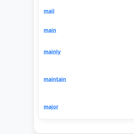
mail
main
mainly
maintain
major