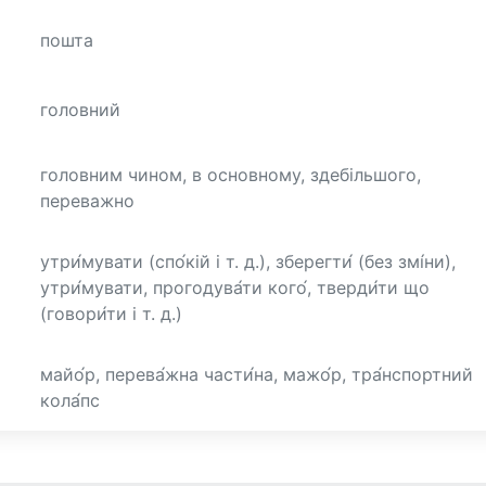
пошта
головний
головним чином, в основному, здебільшого,
переважно
утри́мувати (спо́кій і т. д.), зберегти́ (без змі́ни),
утри́мувати, прогодува́ти кого́, тверди́ти що
(говори́ти і т. д.)
майо́р, перева́жна части́на, мажо́р, тра́нспортний
кола́пс