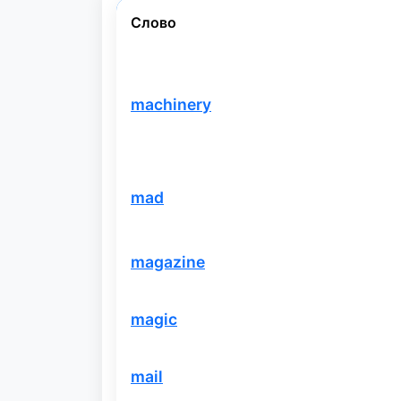
Слово
machinery
mad
magazine
magic
mail