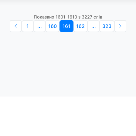
Показано 1601-1610 з 3227 слів
1
...
160
161
162
...
323
Політика конфіденційності
Умо
Словники англійських слів
Наш
етоди навчання та зручний