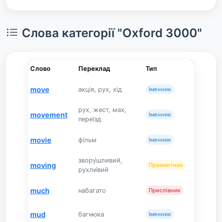
Слова категорії "Oxford 3000"
Слово
Переклад
Тип
move
акція, рух, хід
Іменник
рух, жест, мах,
movement
Іменник
переїзд
movie
фільм
Іменник
звору́шливий,
moving
Прикметник
рухли́вий
much
набагато
Прислівник
mud
багнюка
Іменник