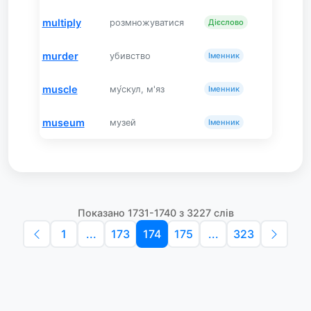
multiply
розмножуватися
Дієслово
murder
убивство
Іменник
muscle
му́скул, м'яз
Іменник
museum
музей
Іменник
Показано 1731-1740 з 3227 слів
1
...
173
174
175
...
323