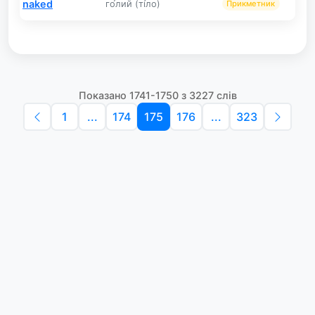
naked
го́лий (ті́ло)
Прикметник
Показано 1741-1750 з 3227 слів
1
...
174
175
176
...
323