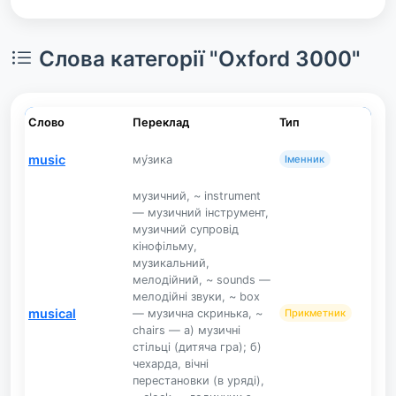
Слова категорії "Oxford 3000"
Слово
Переклад
Тип
music
му́зика
Іменник
музичний, ~ instrument
— музичний інструмент,
музичний супровід
кінофільму,
музикальний,
мелодійний, ~ sounds —
мелодійні звуки, ~ box
musical
— музична скринька, ~
Прикметник
chairs — а) музичні
стільці (дитяча гра); б)
чехарда, вічні
перестановки (в уряді),