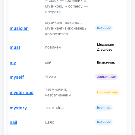
~ clock — годинник з
музикою, ~ comedy —
оперета
музикант, вокаліст,
musician
музикант-виконавець,
Іменник
композитор
Модальне
must
повинен
Дієслово
my
мій
Визначник
myself
Я сам
Займенник
таємничий;
mysterious
Прикметник
незбагненний
mystery
таємни́ця
Іменник
nail
цвях
Іменник