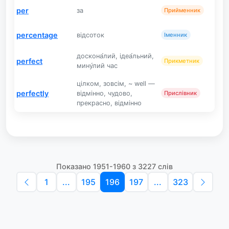
per
за
Прийменник
percentage
відсоток
Іменник
доскона́лий, ідеа́льний,
perfect
Прикметник
мину́лий час
цілком, зовсім, ~ well —
perfectly
відмінно, чудово,
Прислівник
прекрасно, відмінно
Показано 1951-1960 з 3227 слів
1
...
195
196
197
...
323