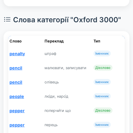
Слова категорії "Oxford 3000"
Слово
Переклад
Тип
penalty
штраф
Іменник
pencil
малювати, записувати
Дієслово
pencil
олівець
Іменник
people
лю́ди, наро́д
Іменник
pepper
поперчи́ти що
Дієслово
pepper
перець
Іменник