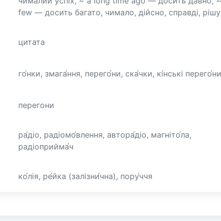
чималий успіх, ~ a long time ago — досить давно, ~
few — досить багато, чимало, дійсно, справді, ріш
цитата
го́нки, змага́ння, перего́ни, ска́чки, кі́нські перего́н
перегони
ра́діо, радіомо́влення, автора́діо, магніто́ла,
радіоприйма́ч
ко́лія, ре́йка (залізни́чна), пору́ччя