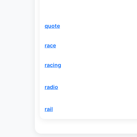
quote
race
racing
radio
rail