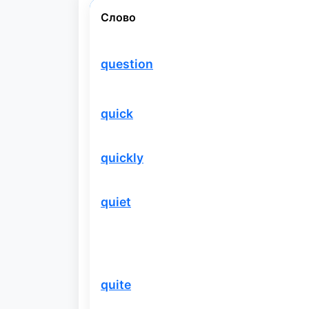
Слово
question
quick
quickly
quiet
quite