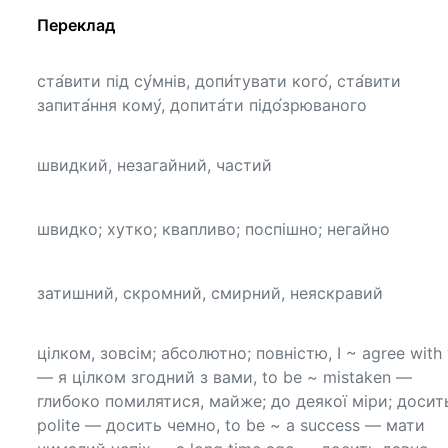
Переклад
ста́вити під су́мнів, допи́тувати кого́, ста́вити
запита́ння кому́, допита́ти підо́зрюваного
швидкий, незагайний, частий
швидко; хутко; квапливо; поспішно; негайно
затишний, скромний, смирний, неяскравий
цілком, зовсім; абсолютно; повністю, I ~ agree with
— я цілком згодний з вами, to be ~ mistaken —
глибоко помилятися, майже; до деякої міри; досить
polite — досить чемно, to be ~ a success — мати