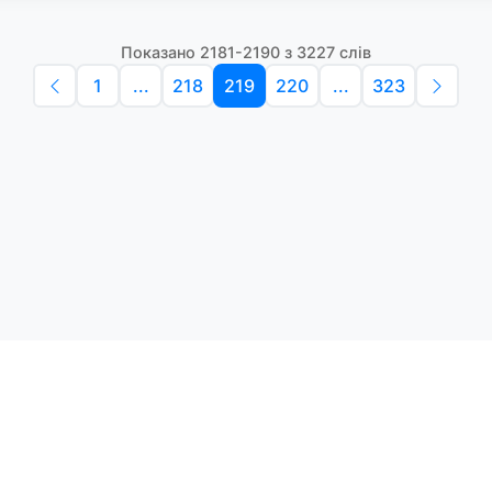
Показано 2181-2190 з 3227 слів
1
...
218
219
220
...
323
Політика конфіденційності
Умо
Словники англійських слів
Наш
етоди навчання та зручний