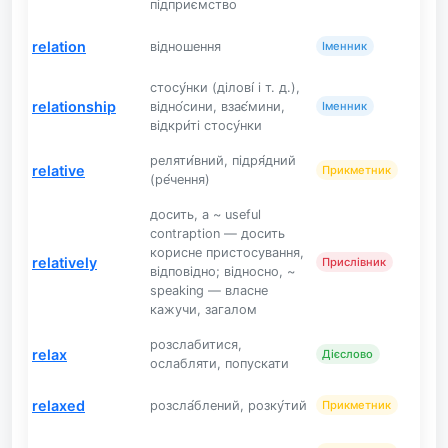
підприємство
relation
відношення
Іменник
стосу́нки (ділові́ і т. д.),
relationship
відно́сини, взає́мини,
Іменник
відкри́ті стосу́нки
реляти́вний, підря́дний
relative
Прикметник
(ре́чення)
досить, a ~ useful
contraption — досить
корисне пристосування,
relatively
Прислівник
відповідно; відносно, ~
speaking — власне
кажучи, загалом
розслабитися,
relax
Дієслово
ослабляти, попускати
relaxed
розсла́блений, розку́тий
Прикметник