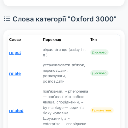
Слова категорії "Oxford 3000"
Слово
Переклад
Тип
відхили́ти що (зая́ву і т.
reject
Дієслово
д.)
установлювати зв'язок,
переповідати,
relate
Дієслово
розказувати,
розповідати
пов'язаний, ~ phenomena
— пов'язані між собою
явища, споріднений, ~
by marriage — родичі з
related
Прикметник
боку чоловіка
(дружини), a ~
enterprise — споріднене