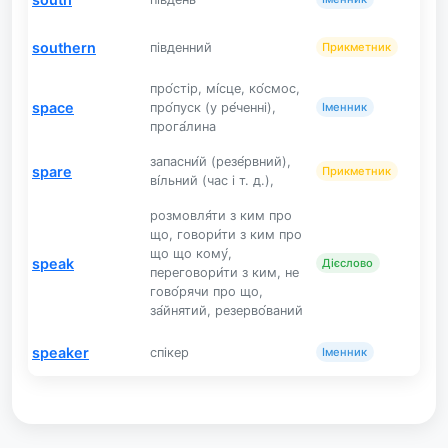
southern
південний
Прикметник
про́стір, мі́сце, ко́смос,
space
про́пуск (у ре́ченні),
Іменник
прога́лина
запасни́й (резе́рвний),
spare
Прикметник
ві́льний (час і т. д.),
розмовля́ти з ким про
що, говори́ти з ким про
що що кому́,
speak
Дієслово
переговори́ти з ким, не
гово́рячи про що,
за́йнятий, резерво́ваний
speaker
спікер
Іменник