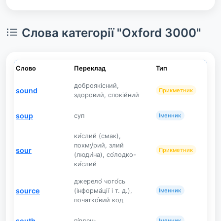
Слова категорії "Oxford 3000"
Слово
Переклад
Тип
доброякісний,
sound
Прикметник
здоровий, спокійний
soup
суп
Іменник
ки́слий (смак),
похму́рий, злий
sour
Прикметник
(люди́на), со́лодко-
ки́слий
джерело́ чого́сь
source
(інформа́ції і т. д.),
Іменник
початко́вий код
south
пі́вдень
Іменник