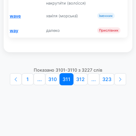
накрути́ти (воло́сся)
wave
хви́ля (морська́)
Іменник
way
далеко
Прислівник
Показано 3101-3110 з 3227 слів
1
...
310
311
312
...
323