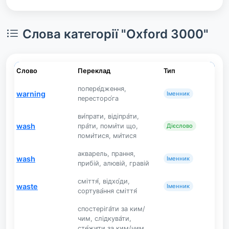
Слова категорії "Oxford 3000"
Слово
Переклад
Тип
попере́дження,
warning
Іменник
пересторо́га
ви́прати, відіпра́ти,
wash
пра́ти, поми́ти що,
Дієслово
поми́тися, ми́тися
акварель, прання,
wash
Іменник
прибій, алювій, гравій
сміття́, відхо́ди,
waste
Іменник
сортува́ння сміття́
спостеріга́ти за ким/
чим, слідкува́ти,
сте́жити за ким/чим,