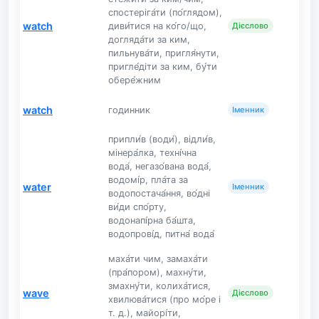
спостеріга́ти (по́глядом),
watch
диви́тися на ко́го/що,
Дієслово
догляда́ти за ким,
пильнува́ти, пригля́нути,
пригле́діти за ким, бу́ти
обере́жним
watch
годинник
Іменник
припли́в (води́), відли́в,
мінера́лка, техні́чна
вода́, негазо́вана вода́,
водомі́р, пла́та за
water
Іменник
водопостача́ння, во́дні
ви́ди спо́рту,
водонапі́рна ба́шта,
водопрові́д, питна́ вода́
маха́ти чим, замаха́ти
(пра́пором), махну́ти,
змахну́ти, колиха́тися,
wave
Дієслово
хвилюва́тися (про мо́ре і
т. д.), майорі́ти,